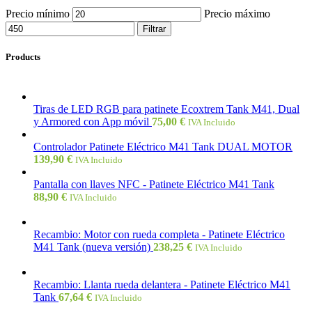
Precio mínimo
Precio máximo
Filtrar
Products
Tiras de LED RGB para patinete Ecoxtrem Tank M41, Dual
y Armored con App móvil
75,00
€
IVA Incluido
Controlador Patinete Eléctrico M41 Tank DUAL MOTOR
139,90
€
IVA Incluido
Pantalla con llaves NFC - Patinete Eléctrico M41 Tank
88,90
€
IVA Incluido
Recambio: Motor con rueda completa - Patinete Eléctrico
M41 Tank (nueva versión)
238,25
€
IVA Incluido
Recambio: Llanta rueda delantera - Patinete Eléctrico M41
Tank
67,64
€
IVA Incluido