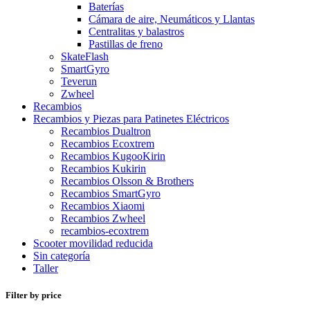
Baterías
Cámara de aire, Neumáticos y Llantas
Centralitas y balastros
Pastillas de freno
SkateFlash
SmartGyro
Teverun
Zwheel
Recambios
Recambios y Piezas para Patinetes Eléctricos
Recambios Dualtron
Recambios Ecoxtrem
Recambios KugooKirin
Recambios Kukirin
Recambios Olsson & Brothers
Recambios SmartGyro
Recambios Xiaomi
Recambios Zwheel
recambios-ecoxtrem
Scooter movilidad reducida
Sin categoría
Taller
Filter by price