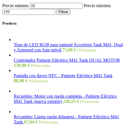
Precio mínimo
Precio máximo
Filtrar
Products
Tiras de LED RGB para patinete Ecoxtrem Tank M41, Dual
y Armored con App móvil
75,00
€
IVA Incluido
Controlador Patinete Eléctrico M41 Tank DUAL MOTOR
139,90
€
IVA Incluido
Pantalla con llaves NFC - Patinete Eléctrico M41 Tank
88,90
€
IVA Incluido
Recambio: Motor con rueda completa - Patinete Eléctrico
M41 Tank (nueva versión)
238,25
€
IVA Incluido
Recambio: Llanta rueda delantera - Patinete Eléctrico M41
Tank
67,64
€
IVA Incluido