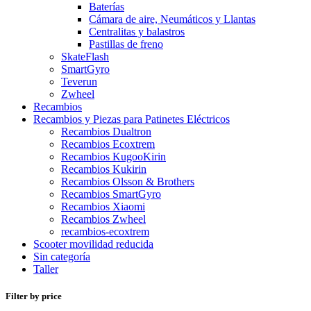
Baterías
Cámara de aire, Neumáticos y Llantas
Centralitas y balastros
Pastillas de freno
SkateFlash
SmartGyro
Teverun
Zwheel
Recambios
Recambios y Piezas para Patinetes Eléctricos
Recambios Dualtron
Recambios Ecoxtrem
Recambios KugooKirin
Recambios Kukirin
Recambios Olsson & Brothers
Recambios SmartGyro
Recambios Xiaomi
Recambios Zwheel
recambios-ecoxtrem
Scooter movilidad reducida
Sin categoría
Taller
Filter by price