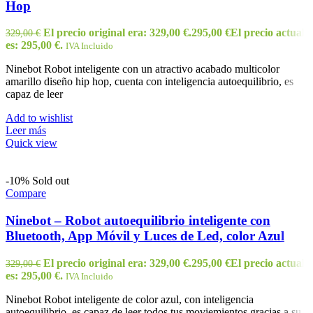
Hop
El precio original era: 329,00 €.
295,00
€
El precio actual
329,00
€
es: 295,00 €.
IVA Incluido
Ninebot Robot inteligente con un atractivo acabado multicolor
amarillo diseño hip hop, cuenta con inteligencia autoequilibrio, es
capaz de leer
Add to wishlist
Leer más
Quick view
-10%
Sold out
Compare
Ninebot – Robot autoequilibrio inteligente con
Bluetooth, App Móvil y Luces de Led, color Azul
El precio original era: 329,00 €.
295,00
€
El precio actual
329,00
€
es: 295,00 €.
IVA Incluido
Ninebot Robot inteligente de color azul, con inteligencia
autoequilibrio, es capaz de leer todos tus moviemientos gracias a su