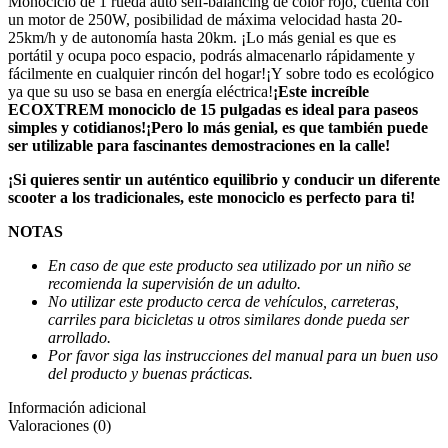
Monociclo de 1 rueda auto self-balancing de color rojo, cuenta con
un motor de 250W, posibilidad de máxima velocidad hasta 20-
25km/h y de autonomía hasta 20km. ¡Lo más genial es que es
portátil y ocupa poco espacio, podrás almacenarlo rápidamente y
fácilmente en cualquier rincón del hogar!¡Y sobre todo es ecológico
ya que su uso se basa en energía eléctrica!
¡Este increíble
ECOXTREM monociclo de 15 pulgadas es ideal para paseos
simples y cotidianos!¡Pero lo más genial, es que también puede
ser utilizable para fascinantes demostraciones en la calle!
¡Si quieres sentir un auténtico equilibrio y conducir un diferente
scooter a los tradicionales, este monociclo es perfecto para ti!
NOTAS
En caso de que este producto sea utilizado por un niño se
recomienda la supervisión de un adulto.
No utilizar este producto cerca de vehículos, carreteras,
carriles para bicicletas u otros similares donde pueda ser
arrollado.
Por favor siga las instrucciones del manual para un buen uso
del producto y buenas prácticas.
Información adicional
Valoraciones (0)