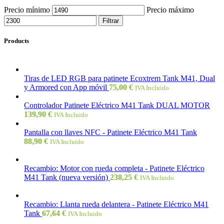
Precio mínimo
Precio máximo
Filtrar
Products
Tiras de LED RGB para patinete Ecoxtrem Tank M41, Dual
y Armored con App móvil
75,00
€
IVA Incluido
Controlador Patinete Eléctrico M41 Tank DUAL MOTOR
139,90
€
IVA Incluido
Pantalla con llaves NFC - Patinete Eléctrico M41 Tank
88,90
€
IVA Incluido
Recambio: Motor con rueda completa - Patinete Eléctrico
M41 Tank (nueva versión)
238,25
€
IVA Incluido
Recambio: Llanta rueda delantera - Patinete Eléctrico M41
Tank
67,64
€
IVA Incluido