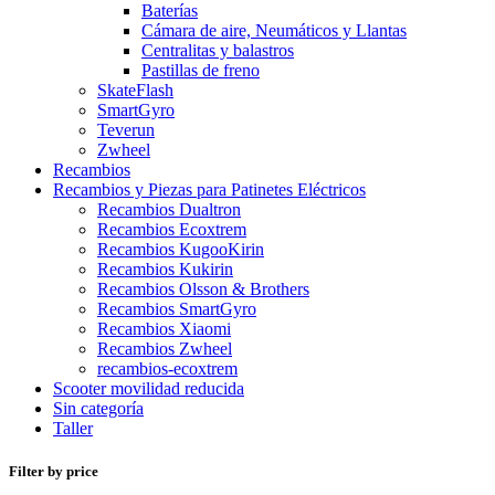
Baterías
Cámara de aire, Neumáticos y Llantas
Centralitas y balastros
Pastillas de freno
SkateFlash
SmartGyro
Teverun
Zwheel
Recambios
Recambios y Piezas para Patinetes Eléctricos
Recambios Dualtron
Recambios Ecoxtrem
Recambios KugooKirin
Recambios Kukirin
Recambios Olsson & Brothers
Recambios SmartGyro
Recambios Xiaomi
Recambios Zwheel
recambios-ecoxtrem
Scooter movilidad reducida
Sin categoría
Taller
Filter by price