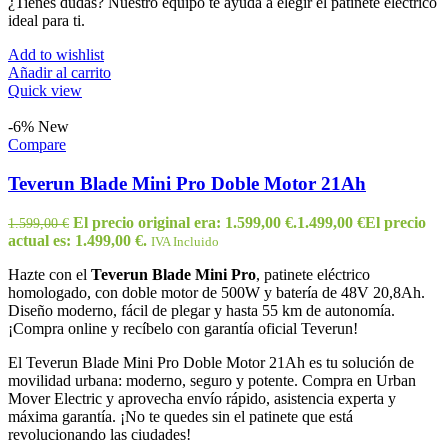
¿Tienes dudas? Nuestro equipo te ayuda a elegir el patinete eléctrico
ideal para ti.
Add to wishlist
Añadir al carrito
Quick view
-6%
New
Compare
Teverun Blade Mini Pro Doble Motor 21Ah
El precio original era: 1.599,00 €.
1.499,00
€
El precio
1.599,00
€
actual es: 1.499,00 €.
IVA Incluido
Hazte con el
Teverun Blade Mini Pro
, patinete eléctrico
homologado, con doble motor de 500W y batería de 48V 20,8Ah.
Diseño moderno, fácil de plegar y hasta 55 km de autonomía.
¡Compra online y recíbelo con garantía oficial Teverun!
El Teverun Blade Mini Pro Doble Motor 21Ah es tu solución de
movilidad urbana: moderno, seguro y potente. Compra en Urban
Mover Electric y aprovecha envío rápido, asistencia experta y
máxima garantía. ¡No te quedes sin el patinete que está
revolucionando las ciudades!