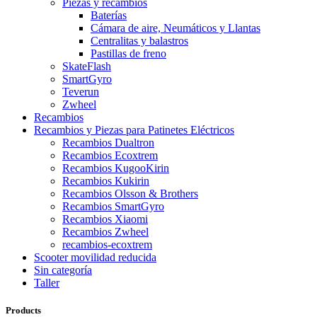
Piezas y recambios
Baterías
Cámara de aire, Neumáticos y Llantas
Centralitas y balastros
Pastillas de freno
SkateFlash
SmartGyro
Teverun
Zwheel
Recambios
Recambios y Piezas para Patinetes Eléctricos
Recambios Dualtron
Recambios Ecoxtrem
Recambios KugooKirin
Recambios Kukirin
Recambios Olsson & Brothers
Recambios SmartGyro
Recambios Xiaomi
Recambios Zwheel
recambios-ecoxtrem
Scooter movilidad reducida
Sin categoría
Taller
Products