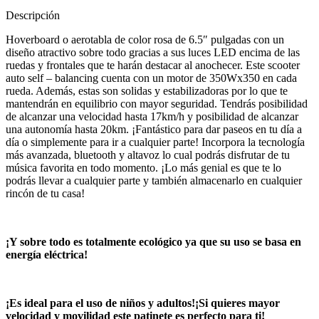
Descripción
Hoverboard o aerotabla de color rosa de 6.5″ pulgadas con un
diseño atractivo sobre todo gracias a sus luces LED encima de las
ruedas y frontales que te harán destacar al anochecer. Este scooter
auto self – balancing cuenta con un motor de 350Wx350 en cada
rueda. Además, estas son solidas y estabilizadoras por lo que te
mantendrán en equilibrio con mayor seguridad. Tendrás posibilidad
de alcanzar una velocidad hasta 17km/h y posibilidad de alcanzar
una autonomía hasta 20km. ¡Fantástico para dar paseos en tu día a
día o simplemente para ir a cualquier parte! Incorpora la tecnología
más avanzada, bluetooth y altavoz lo cual podrás disfrutar de tu
música favorita en todo momento. ¡Lo más genial es que te lo
podrás llevar a cualquier parte y también almacenarlo en cualquier
rincón de tu casa!
¡Y sobre todo es totalmente ecológico ya que su uso se basa en
energía eléctrica!
¡Es ideal para el uso de niños y adultos!¡Si quieres mayor
velocidad y movilidad este patinete es perfecto para ti!