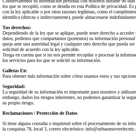
Conservaremos su información personal con nosotros durante 90 días a
los que se recopiló, como se detalla en esta Política de privacidad. 
con la ley aplicable o por otras razones legítimas, como el cumplimien
identifica (directa o indirectamente), puede almacenarse indefinidamen
Tus derechos:
Dependiendo de la ley que se aplique, puede tener derecho a acceder y 
datos, pedirnos que compartamos (portemos) su información personal i
queja ante una autoridad legal y cualquier otro derecho que pueda se
solicitud de acuerdo con la ley aplicable.
Tenga en cuenta que si no nos permite recopilar o procesar la informac
los servicios para los que se solicitó su información.
Galletas Etc
Para obtener más información sobre cómo usamos estos y sus opciones 
Seguridad:
La seguridad de su información es importante para nosotros y utilizar
embargo, dados los riesgos inherentes, no podemos garantizar la segur
su propio riesgo.
Reclamaciones / Protección de Datos
Si tiene alguna consulta o inquietud sobre el procesamiento de su inf
la conquista 78, local 3, correo electrónico: info@urbanmoverelectri