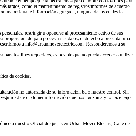
durante el tiempo que la necesitemos para cumplir con los fines para
s más largos, como el mantenimiento de registros/informes de acuerdo
anónima residual e información agregada, ninguna de las cuales lo
s personales, restringir u oponerse al procesamiento activo de sus
a proporcionado para procesar sus datos, el derecho a presentar una
ede escribirnos a info@urbanmoverelectric.com. Responderemos a su
a para los fines requeridos, es posible que no pueda acceder o utilizar
tica de cookies.
alteración no autorizada de su información bajo nuestro control. Sin
 seguridad de cualquier información que nos transmita y lo hace bajo
rónico a nuestro Oficial de quejas en Urban Mover Electric, Calle de