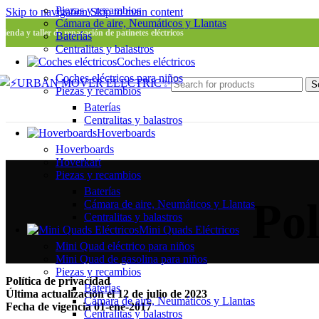
Piezas y recambios
Skip to navigation
Skip to main content
Cámara de aire, Neumáticos y Llantas
Tienda y taller de reparación de patinetes eléctricos
Baterías
Centralitas y balastros
Coches eléctricos
Coches eléctricos para niños
S
Piezas y recambios
Baterías
Centralitas y balastros
Hoverboards
Hoverboards
Hoverkart
Piezas y recambios
Baterías
Pol
Cámara de aire, Neumáticos y Llantas
Centralitas y balastros
Mini Quads Eléctricos
Mini Quad eléctrico para niños
Mini Quad de gasolina para niños
Piezas y recambios
Política de privacidad
Baterías
Última actualización el 12 de julio de 2023
Cámara de aire, Neumáticos y Llantas
Fecha de vigencia 01-ene-2017
Centralitas y balastros