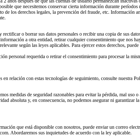
 2 años después de que las cuentas de usuario permanezcan inactivas o 
Es posible que necesitemos conservar cierta información durante período
to de los derechos legales, la prevención del fraude, etc. Información 
te.
rectificar o borrar sus datos personales o recibir una copia de sus dato
nformación a otra entidad, retirar cualquier consentimiento que nos hay
r relevante según las leyes aplicables. Para ejercer estos derechos, pu
ión personal requerida o retirar el consentimiento para procesar la mism
en relación con estas tecnologías de seguimiento, consulte nuestra Polí
emos medidas de seguridad razonables para evitar la pérdida, mal uso o 
idad absoluta y, en consecuencia, no podemos asegurar ni garantizar la
ormación que está disponible con nosotros, puede enviar un correo elect
c.com. Abordaremos sus inquietudes de acuerdo con la ley aplicable.