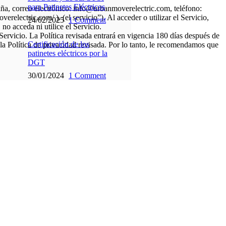
para Patinetes Eléctricos
paña, correo electrónico: info@urbanmoverelectric.com, teléfono:
relectric.com/ ). (el servicio”). Al acceder o utilizar el Servicio,
24/02/2025
1 Comment
no acceda ni utilice el Servicio.
Servicio. La Política revisada entrará en vigencia 180 días después de
Certificación de los
 la Política de privacidad revisada. Por lo tanto, le recomendamos que
patinetes eléctricos por la
DGT
30/01/2024
1 Comment