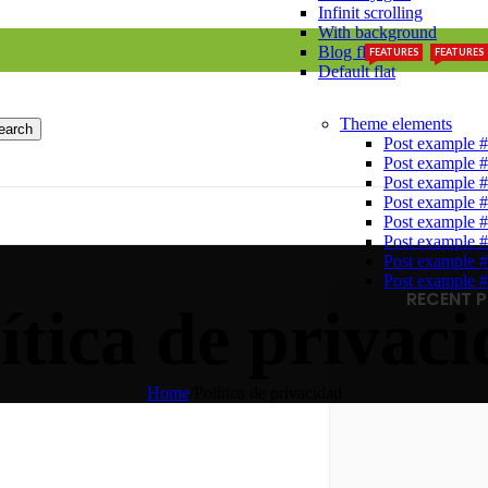
Infinit scrolling
With background
Blog flat
FEATURES
FEATURES
Default flat
Theme elements
earch
Post example 
Post example 
Post example 
Post example 
Post example 
Post example 
Post example 
Post example 
RECENT 
ítica de privac
Home
/
Política de privacidad