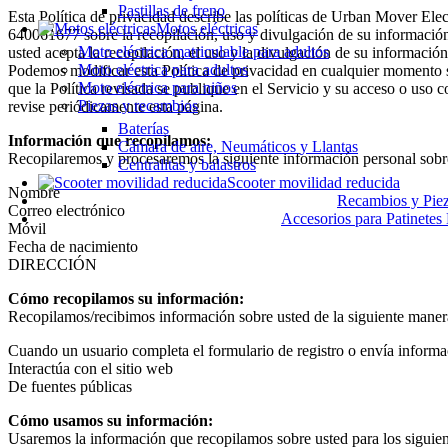
Pastillas de freno
Esta Política de privacidad describe las políticas de Urban Mover Ele
Motos eléctricas
640061677 sobre la recopilación, uso y divulgación de su información qu
Moto eléctrica matriculable para adultos
usted acepta la recopilación, el uso y la divulgación de su información
Moto eléctrica para adultos
Podemos modificar esta Política de privacidad en cualquier momento si
Moto eléctrica para niños
que la Política revisada se publique en el Servicio y su acceso o uso 
Piezas y recambios
revise periódicamente esta página.
Baterías
Información que recopilamos:
Cámara de aire, Neumáticos y Llantas
Recopilaremos y procesaremos la siguiente información personal sobr
Centralitas y balastros
Scooter movilidad reducida
Nombre
Recambios y Pieza
Correo electrónico
Accesorios para Patinetes 
Móvil
Fecha de nacimiento
DIRECCIÓN
Cómo recopilamos su información:
Recopilamos/recibimos información sobre usted de la siguiente maner
Cuando un usuario completa el formulario de registro o envía informa
Interactúa con el sitio web
De fuentes públicas
Cómo usamos su información:
Usaremos la información que recopilamos sobre usted para los siguien