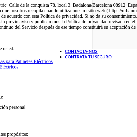
ctric, Calle de la conquista 78, local 3, Badalona/Barcelona 08912, Es
e nosotros recopila cuando utiliza nuestro sitio web ( https://urbanmove
 de acuerdo con esta Política de privacidad. Si no da su consentimiento, 
n previo aviso y publicaremos la Política de privacidad revisada en el 
continuo del Servicio después de ese tiempo constituirá su aceptación de
e usted:
CONTACTA-NOS
CONTRATA TU SEGURO
s para Patinetes Eléctricos
Eléctricos
a:
ción personal
tes propósitos: