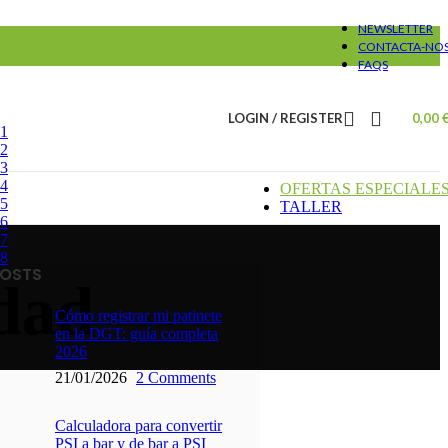
NEWSLETTER
CONTACTA-NO
FAQS
LOGIN / REGISTER
0,00
#1
#2
#3
#4
OFERTAS ESPECIALE
#5
TALLER
#6
#7
#8
POSTS
idad
Cómo registrar mi patinete
en la DGT: guía completa
2026
21/01/2026
2 Comments
Calculadora para convertir
PSI a bar y de bar a PSI