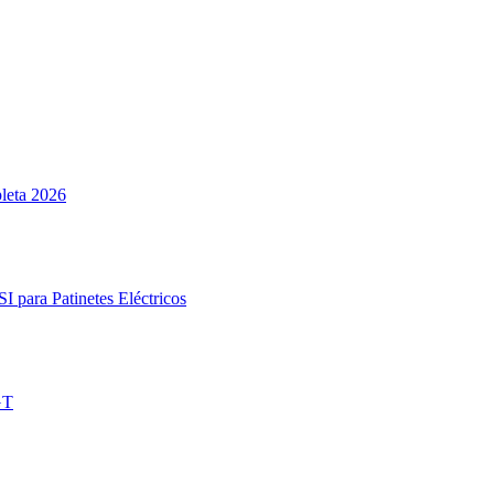
pleta 2026
SI para Patinetes Eléctricos
GT