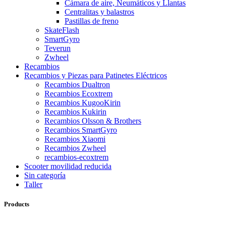
Cámara de aire, Neumáticos y Llantas
Centralitas y balastros
Pastillas de freno
SkateFlash
SmartGyro
Teverun
Zwheel
Recambios
Recambios y Piezas para Patinetes Eléctricos
Recambios Dualtron
Recambios Ecoxtrem
Recambios KugooKirin
Recambios Kukirin
Recambios Olsson & Brothers
Recambios SmartGyro
Recambios Xiaomi
Recambios Zwheel
recambios-ecoxtrem
Scooter movilidad reducida
Sin categoría
Taller
Products