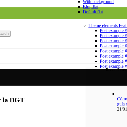
With background
Blog flat
Default flat
Theme elements
Feat
Post example 
earch
Post example 
Post example 
Post example 
Post example 
Post example 
Post example 
Post example 
Recent Posts
Cómo 
or la DGT
guía 
21/0