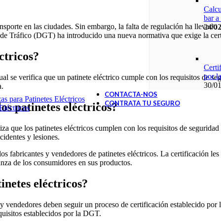
Calcu
bar a
nsporte en las ciudades. Sin embargo, la falta de regulación ha llevado
24/0
 de Tráfico (DGT) ha introducido una nueva normativa que exige la certif
éctricos?
Certi
por 
cual se verifica que un patinete eléctrico cumple con los requisitos de s
30/0
a.
CONTACTA-NOS
s para Patinetes Eléctricos
CONTRATA TU SEGURO
os patinetes eléctricos?
Eléctricos
tiza que los patinetes eléctricos cumplen con los requisitos de seguridad
cidentes y lesiones.
 los fabricantes y vendedores de patinetes eléctricos. La certificación 
anza de los consumidores en sus productos.
inetes eléctricos?
tes y vendedores deben seguir un proceso de certificación establecido po
equisitos establecidos por la DGT.