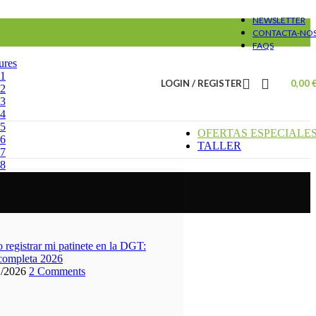
NEWSLETTER
CONTACTA-NO
FAQS
ures
#1
LOGIN / REGISTER
0,00
#2
#3
#4
#5
OFERTAS ESPECIALE
#6
TALLER
#7
#8
registrar mi patinete en la DGT:
completa 2026
1/2026
2 Comments