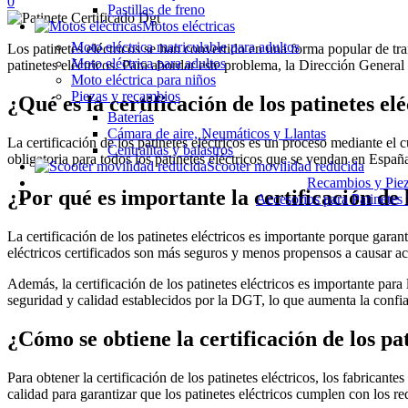
0
Pastillas de freno
Motos eléctricas
Moto eléctrica matriculable para adultos
Los patinetes eléctricos se han convertido en una forma popular de tra
Moto eléctrica para adultos
patinetes eléctricos. Para abordar este problema, la Dirección General
Moto eléctrica para niños
Piezas y recambios
¿Qué es la certificación de los patinetes el
Baterías
Cámara de aire, Neumáticos y Llantas
La certificación de los patinetes eléctricos es un proceso mediante el 
Centralitas y balastros
obligatoria para todos los patinetes eléctricos que se vendan en Españ
Scooter movilidad reducida
Recambios y Pieza
¿Por qué es importante la certificación de l
Accesorios para Patinetes 
La certificación de los patinetes eléctricos es importante porque garan
eléctricos certificados son más seguros y menos propensos a causar ac
Además, la certificación de los patinetes eléctricos es importante para
seguridad y calidad establecidos por la DGT, lo que aumenta la confi
¿Cómo se obtiene la certificación de los pat
Para obtener la certificación de los patinetes eléctricos, los fabrican
calidad para garantizar que los patinetes eléctricos cumplen con los r