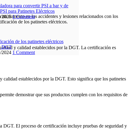
ladora para convertir PSI a bar y de
 PSI para Patinetes Eléctricos
 a un aumento en los accidentes y lesiones relacionados con los
2/2025
1 Comment
icación de los patinetes eléctricos.
ficación de los patinetes eléctricos
la DGT
eguridad y calidad establecidos por la DGT. La certificación es
1/2024
1 Comment
 y calidad establecidos por la DGT. Esto significa que los patinetes
les permite demostrar que sus productos cumplen con los requisitos de
r la DGT. El proceso de certificación incluye pruebas de seguridad y