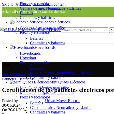
Piezas y recambios
Skip to navigation
Skip to main content
Cámara de aire, Neumáticos y Llantas
Tienda y taller de reparación de patinetes eléctricos
Baterías
Centralitas y balastros
Coches eléctricos
Coches eléctricos para niños
S
Piezas y recambios
Baterías
Centralitas y balastros
Hoverboards
Hoverboards
Hoverkart
Piezas y recambios
Blog
Baterías
Cámara de aire, Neumáticos y Llantas
Home
/
Patinetes Eléctricos
Centralitas y balastros
Patinetes Eléctricos
Mini Quads Eléctricos
Mini Quad eléctrico para niños
Certificación de los patinetes eléctricos p
Mini Quad de gasolina para niños
Piezas y recambios
Posted by
Urban Mover Electric
Baterías
30/01/2024
Cámara de aire, Neumáticos y Llantas
On 30/01/2024
Centralitas y balastros