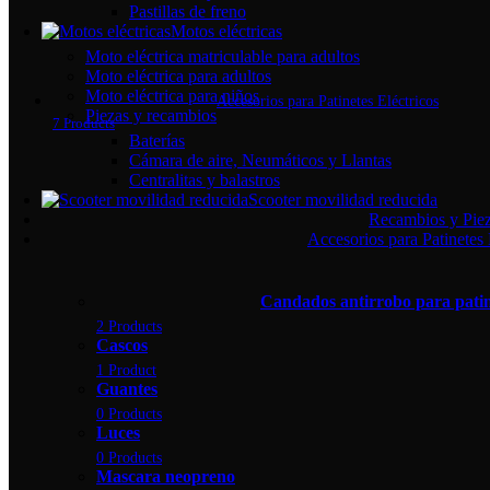
Pastillas de freno
Motos eléctricas
Moto eléctrica matriculable para adultos
Moto eléctrica para adultos
Moto eléctrica para niños
Accesorios para Patinetes Eléctricos
Piezas y recambios
7 Products
Baterías
Cámara de aire, Neumáticos y Llantas
Centralitas y balastros
Scooter movilidad reducida
Recambios y Pieza
Accesorios para Patinetes 
Candados antirrobo para patine
2 Products
Cascos
1 Product
Guantes
0 Products
Luces
0 Products
Mascara neopreno