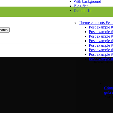
With background
Blog flat
Default flat
Theme elements
Feat
Post example 
earch
Post example 
Post example 
Post example 
Post example 
Post example 
Post example 
Post example 
Recent Posts
Cómo 
guía 
21/0