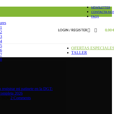
NEWSLETTER
CONTACTA-NO
FAQS
ures
#1
LOGIN / REGISTER
0,00
#2
#3
#4
#5
OFERTAS ESPECIALE
#6
TALLER
#7
#8
registrar mi patinete en la DGT:
completa 2026
1/2026
2 Comments