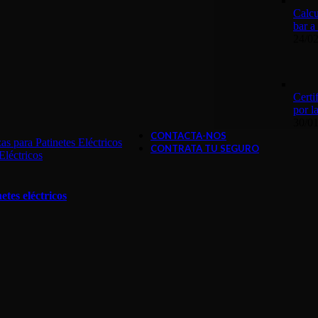
Calcu
bar a
24/0
Certi
por 
30/0
CONTACTA-NOS
s para Patinetes Eléctricos
CONTRATA TU SEGURO
Eléctricos
tes eléctricos