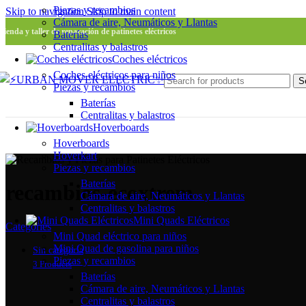
Piezas y recambios
Skip to navigation
Skip to main content
Cámara de aire, Neumáticos y Llantas
Tienda y taller de reparación de patinetes eléctricos
Baterías
Centralitas y balastros
Coches eléctricos
Coches eléctricos para niños
S
Piezas y recambios
Baterías
Centralitas y balastros
Hoverboards
Hoverboards
Hoverkart
Piezas y recambios
Baterías
recambios-ecoxtrem
Cámara de aire, Neumáticos y Llantas
Centralitas y balastros
Mini Quads Eléctricos
Categories
Mini Quad eléctrico para niños
Mini Quad de gasolina para niños
Sin categoría
Piezas y recambios
3 Products
Baterías
Cámara de aire, Neumáticos y Llantas
Centralitas y balastros