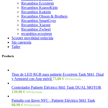
Recambios Ecoxtrem
Recambios KugooKirin
Recambios Kukirin
Recambios Olsson & Brothers
Recambios SmartGyro
Recambios Xiaomi
Recambios Zwheel
recambios-ecoxtrem
Scooter movilidad reducida
Sin categoría
Taller
Products
Tiras de LED RGB para patinete Ecoxtrem Tank M41, Dual
y Armored con App móvil
75,00
€
IVA Incluido
Controlador Patinete Eléctrico M41 Tank DUAL MOTOR
139,90
€
IVA Incluido
Pantalla con llaves NFC - Patinete Eléctrico M41 Tank
88,90
€
IVA Incluido