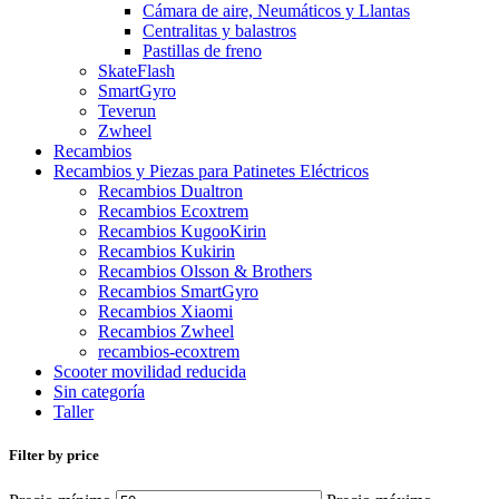
Cámara de aire, Neumáticos y Llantas
Centralitas y balastros
Pastillas de freno
SkateFlash
SmartGyro
Teverun
Zwheel
Recambios
Recambios y Piezas para Patinetes Eléctricos
Recambios Dualtron
Recambios Ecoxtrem
Recambios KugooKirin
Recambios Kukirin
Recambios Olsson & Brothers
Recambios SmartGyro
Recambios Xiaomi
Recambios Zwheel
recambios-ecoxtrem
Scooter movilidad reducida
Sin categoría
Taller
Filter by price