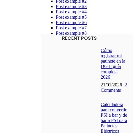
Post example #2
Post example #3
Post example #4
Post example #5
Post example #6
Post example #7
Post example #8
RECENT POSTS
Cómo
registrar mi
patinete en la
DGT: guía
completa
2026
21/01/2026
2
Comments
Calculadora
para convertir
PSI a bar y de
bar a PSI para
Patinetes
Eléctricos