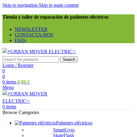
Skip to navigation
Skip to main content
Tienda y taller de reparación de patinetes eléctricos
NEWSLETTER
CONTACTA-NOS
FAQs
Search
Login / Register
0
0
0
items
0,00
€
Menu
0
items
Browse Categories
Patinetes eléctricos
SmartGyro
SkateFlash