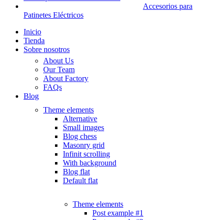
Accesorios para
Patinetes Eléctricos
Inicio
Tienda
Sobre nosotros
About Us
Our Team
About Factory
FAQs
Blog
Theme elements
Alternative
Small images
Blog chess
Masonry grid
Infinit scrolling
With background
Blog flat
Default flat
Theme elements
Post example #1