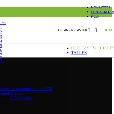
NEWSLETTER
CONTACTA-NO
FAQS
ures
#1
LOGIN / REGISTER
0,00
#2
#3
#4
#5
OFERTAS ESPECIALE
#6
TALLER
#7
#8
registrar mi patinete en la DGT:
completa 2026
1/2026
2 Comments