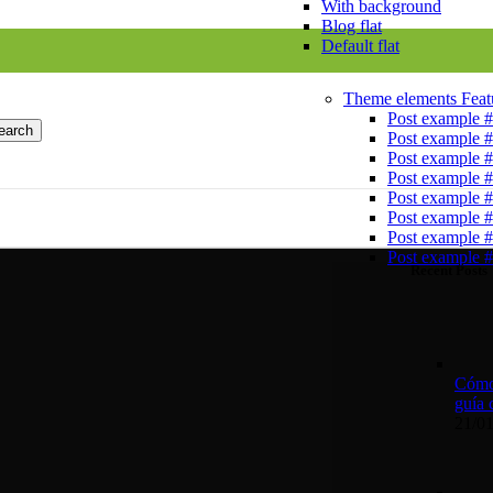
With background
Blog flat
Default flat
Theme elements
Feat
Post example 
earch
Post example 
Post example 
Post example 
Post example 
Post example 
Post example 
Post example 
Recent Posts
Cómo 
guía 
21/0