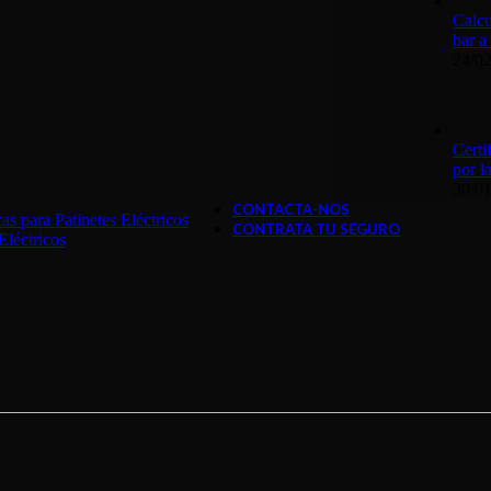
Calcu
bar a
24/0
Certi
por 
30/0
CONTACTA-NOS
s para Patinetes Eléctricos
CONTRATA TU SEGURO
Eléctricos