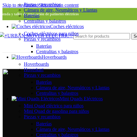
Piezas y recambios
Skip to navigation
Skip to main content
Cámara de aire, Neumáticos y Llantas
Tienda y taller de reparación de patinetes eléctricos
Baterías
Centralitas y balastros
Coches eléctricos
Coches eléctricos para niños
S
Piezas y recambios
Baterías
Centralitas y balastros
Hoverboards
Hoverboards
Hoverkart
Piezas y recambios
Baterías
Cámara de aire, Neumáticos y Llantas
Centralitas y balastros
Mini Quads Eléctricos
Mini Quad eléctrico para niños
Mini Quad de gasolina para niños
Piezas y recambios
Baterías
Cámara de aire, Neumáticos y Llantas
Centralitas y balastros