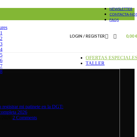
NEWSLETTER
CONTACTA-NO
FAQS
ures
#1
LOGIN / REGISTER
0,00
#2
#3
#4
#5
OFERTAS ESPECIALE
#6
TALLER
#7
#8
registrar mi patinete en la DGT:
completa 2026
1/2026
2 Comments