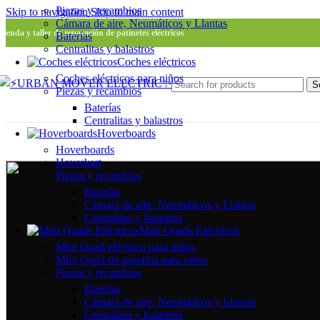
Piezas y recambios
Skip to navigation
Skip to main content
Cámara de aire, Neumáticos y Llantas
Tienda y taller de reparación de patinetes eléctricos
Baterías
Centralitas y balastros
Coches eléctricos
Coches eléctricos para niños
S
Piezas y recambios
Baterías
Centralitas y balastros
Hoverboards
Hoverboards
Hoverkart
Piezas y recambios
Baterías
Cámara de aire, Neumáticos y Llantas
Centralitas y balastros
Mini Quads Eléctricos
Mini Quad eléctrico para niños
Mini Quad de gasolina para niños
Piezas y recambios
Baterías
Cámara de aire, Neumáticos y Llantas
Centralitas y balastros