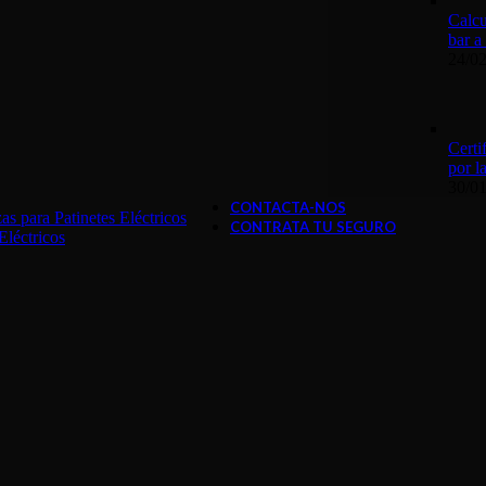
Calcu
bar a
24/0
Certi
por 
30/0
CONTACTA-NOS
s para Patinetes Eléctricos
CONTRATA TU SEGURO
Eléctricos