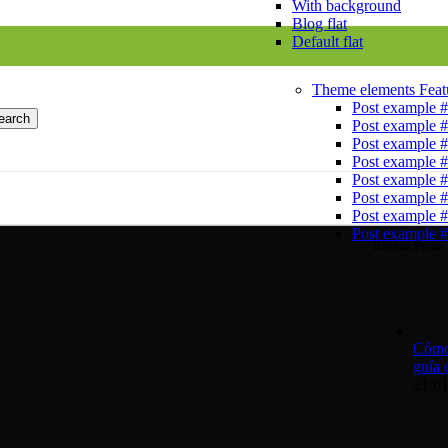
With background
Blog flat
Default flat
Theme elements
Feat
Post example 
earch
Post example 
Post example 
Post example 
Post example 
Post example 
Post example 
Post example 
Recent Posts
Cómo 
guía 
21/0