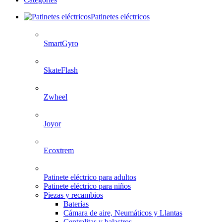
Patinetes eléctricos
SmartGyro
SkateFlash
Zwheel
Joyor
Ecoxtrem
Patinete eléctrico para adultos
Patinete eléctrico para niños
Piezas y recambios
Baterías
Cámara de aire, Neumáticos y Llantas
Centralitas y balastros