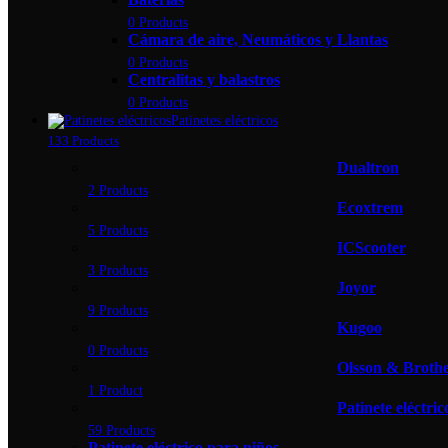
0 Products
Cámara de aire, Neumáticos y Llantas
0 Products
Centralitas y balastros
0 Products
Patinetes eléctricos
133 Products
Dualtron
2 Products
Ecoxtrem
5 Products
ICScooter
3 Products
Joyor
9 Products
Kugoo
0 Products
Olsson & Broth
1 Product
Patinete eléctri
59 Products
Patinete eléctrico para niños