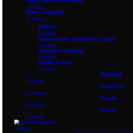
9 Products
Piezas y recambios
18 Products
Baterías
2 Products
Cámara de aire, Neumáticos y Llantas
7 Products
Centralitas y balastros
0 Products
Pastillas de freno
1 Product
SkateFlash
7 Products
SmartGyro
14 Products
Teverun
6 Products
Zwheel
7 Products
Recambios
1 Product