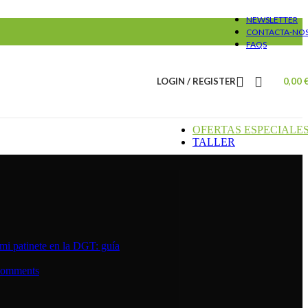
NEWSLETTER
CONTACTA-NO
FAQS
LOGIN / REGISTER
0,00
OFERTAS ESPECIALE
TALLER
mi patinete en la DGT: guía
Comments