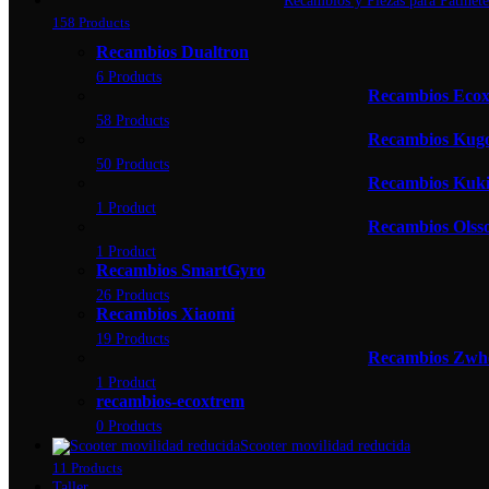
Recambios y Piezas para Patinete
158 Products
Recambios Dualtron
6 Products
Recambios Eco
58 Products
Recambios Kug
50 Products
Recambios Kuki
1 Product
Recambios Olss
1 Product
Recambios SmartGyro
26 Products
Recambios Xiaomi
19 Products
Recambios Zwh
1 Product
recambios-ecoxtrem
0 Products
Scooter movilidad reducida
11 Products
Taller