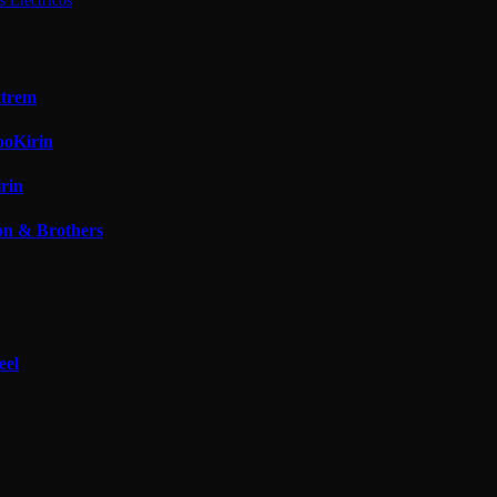
s Eléctricos
xtrem
ooKirin
rin
on & Brothers
eel