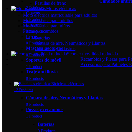
Candados antirro
Pastillas de freno
2 Products
Motos eléctricas
Cascos
Moto eléctrica matriculable para adultos
1 Product
Moto eléctrica para adultos
Guantes
Moto eléctrica para niños
Piezas y recambios
0 Products
Luces
Baterías
Cámara de aire, Neumáticos y Llantas
0 Products
Mascara neopreno
Centralitas y balastros
Scooter movilidad reducida
0 Products
Recambios y Piezas para Pat
Soportes de móvil
Accesorios para Patinetes E
1 Product
Traje anti lluvia
0 Products
Bicicletas eléctricas
12 Products
Cámara de aire, Neumáticos y Llantas
0 Products
Piezas y recambios
1 Product
Baterías
0 Products