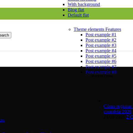
With background
Blog flat
Default flat
Theme elements
Features
Post example #1
earch
Post example #2
Post example #3
Post example #4
Post example #5
Post example #6
Post example #7
Post example #8
Recent Posts
Cómo registrar 
completa 2026
21/01/2026
2 
cos