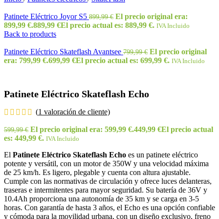
Patinete Eléctrico Joyor S5
El precio original era:
899,99
€
899,99 €.
889,99
€
El precio actual es: 889,99 €.
IVA Incluido
Back to products
Patinete Eléctrico Skateflash Avantsee
El precio original
799,99
€
era: 799,99 €.
699,99
€
El precio actual es: 699,99 €.
IVA Incluido
Patinete Eléctrico Skateflash Echo
(
1
valoración de cliente)
El precio original era: 599,99 €.
449,99
€
El precio actual
599,99
€
es: 449,99 €.
IVA Incluido
El
Patinete Eléctrico Skateflash Echo
es un patinete eléctrico
potente y versátil, con un motor de 350W y una velocidad máxima
de 25 km/h. Es ligero, plegable y cuenta con altura ajustable.
Cumple con las normativas de circulación y ofrece luces delanteras,
traseras e intermitentes para mayor seguridad. Su batería de 36V y
10.4Ah proporciona una autonomía de 35 km y se carga en 3-5
horas. Con garantía de hasta 3 años, el Echo es una opción confiable
y cómoda para la movilidad urbana, con un diseño exclusivo, freno