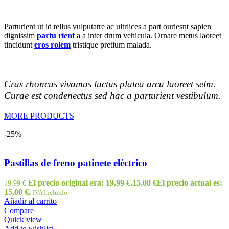
Parturient ut id tellus vulputatre ac ultrlices a part ouriesnt sapien
dignissim
partu rient
a a inter drum vehicula. Ornare metus laoreet
tincidunt
eros rolem
tristique pretium malada.
Cras rhoncus vivamus luctus platea arcu laoreet selm.
Curae est condenectus sed hac a parturient vestibulum.
MORE PRODUCTS
-25%
Pastillas de freno patinete eléctrico
El precio original era: 19,99 €.
15,00
€
El precio actual es:
19,99
€
15,00 €.
IVA Incluido
Añadir al carrito
Compare
Quick view
Add to wishlist