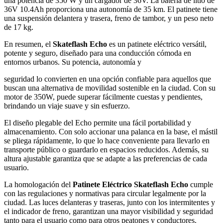
una potencia de 350 W y un cargador de 36V. La batería de litio de
36V 10.4Ah proporciona una autonomía de 35 km. El patinete tiene
una suspensión delantera y trasera, freno de tambor, y un peso neto
de 17 kg.
En resumen, el
Skateflash Echo
es un patinete eléctrico versátil,
potente y seguro, diseñado para una conducción cómoda en
entornos urbanos. Su potencia, autonomía y
seguridad lo convierten en una opción confiable para aquellos que
buscan una alternativa de movilidad sostenible en la ciudad. Con su
motor de 350W, puede superar fácilmente cuestas y pendientes,
brindando un viaje suave y sin esfuerzo.
El diseño plegable del Echo permite una fácil portabilidad y
almacenamiento. Con solo accionar una palanca en la base, el mástil
se pliega rápidamente, lo que lo hace conveniente para llevarlo en
transporte público o guardarlo en espacios reducidos. Además, su
altura ajustable garantiza que se adapte a las preferencias de cada
usuario.
La homologación del
Patinete Eléctrico Skateflash Echo
cumple
con las regulaciones y normativas para circular legalmente por la
ciudad. Las luces delanteras y traseras, junto con los intermitentes y
el indicador de freno, garantizan una mayor visibilidad y seguridad
tanto para el usuario como para otros peatones y conductores.