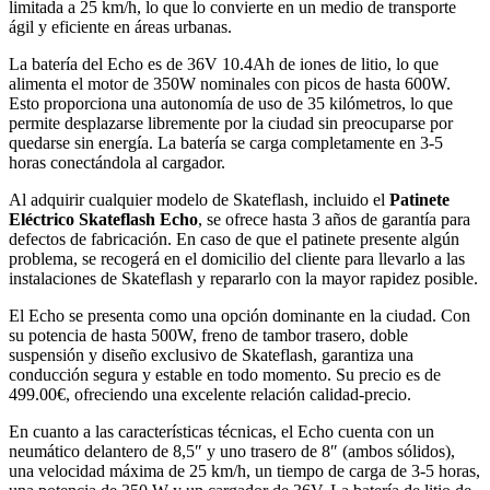
limitada a 25 km/h, lo que lo convierte en un medio de transporte
ágil y eficiente en áreas urbanas.
La batería del Echo es de 36V 10.4Ah de iones de litio, lo que
alimenta el motor de 350W nominales con picos de hasta 600W.
Esto proporciona una autonomía de uso de 35 kilómetros, lo que
permite desplazarse libremente por la ciudad sin preocuparse por
quedarse sin energía. La batería se carga completamente en 3-5
horas conectándola al cargador.
Al adquirir cualquier modelo de Skateflash, incluido el
Patinete
Eléctrico Skateflash Echo
, se ofrece hasta 3 años de garantía para
defectos de fabricación. En caso de que el patinete presente algún
problema, se recogerá en el domicilio del cliente para llevarlo a las
instalaciones de Skateflash y repararlo con la mayor rapidez posible.
El Echo se presenta como una opción dominante en la ciudad. Con
su potencia de hasta 500W, freno de tambor trasero, doble
suspensión y diseño exclusivo de Skateflash, garantiza una
conducción segura y estable en todo momento. Su precio es de
499.00€, ofreciendo una excelente relación calidad-precio.
En cuanto a las características técnicas, el Echo cuenta con un
neumático delantero de 8,5″ y uno trasero de 8″ (ambos sólidos),
una velocidad máxima de 25 km/h, un tiempo de carga de 3-5 horas,