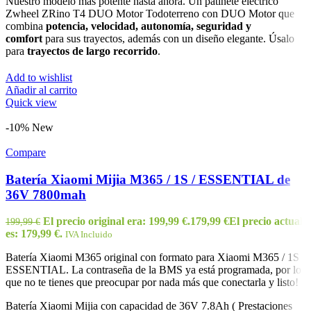
Nuestro modelo más potente hasta ahora. Un patinete eléctrico
Zwheel ZRino T4 DUO Motor Todoterreno con DUO Motor que
combina
potencia,
velocidad, autonomía, seguridad y
comfort
para sus trayectos, además con un diseño elegante. Úsalo
para
trayectos de largo recorrido
.
Add to wishlist
Añadir al carrito
Quick view
-10%
New
Compare
Batería Xiaomi Mijia M365 / 1S / ESSENTIAL de
36V 7800mah
El precio original era: 199,99 €.
179,99
€
El precio actual
199,99
€
es: 179,99 €.
IVA Incluido
Batería Xiaomi M365 original con formato para Xiaomi M365 / 1S /
ESSENTIAL. La contraseña de la BMS ya está programada, por lo
que no te tienes que preocupar por nada más que conectarla y listo!
Batería Xiaomi Mijia con capacidad de 36V 7.8Ah ( Prestaciones