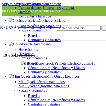
Piezas y recambios
Skip to navigation
Skip to main content
Cámara de aire, Neumáticos y Llantas
Tienda y taller de reparación de patinetes eléctricos
Baterías
Centralitas y balastros
Coches eléctricos
Coches eléctricos para niños
S
Piezas y recambios
Baterías
Centralitas y balastros
Hoverboards
Hoverboards
Hoverkart
-18%
Sold out
Hot
New
Piezas y recambios
Baterías
Cámara de aire, Neumáticos y Llantas
Centralitas y balastros
Mini Quads Eléctricos
Mini Quad eléctrico para niños
Mini Quad de gasolina para niños
Piezas y recambios
Baterías
Cámara de aire, Neumáticos y Llantas
Centralitas y balastros