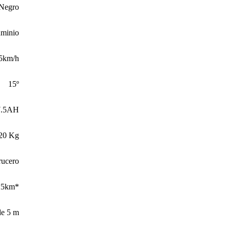
Negro
minio
25km/h
15º
7.5AH
20 Kg
rucero
25km*
de 5 m