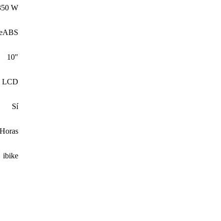
350 W
o eABS
10″
la LCD
Sí
 Horas
ibike