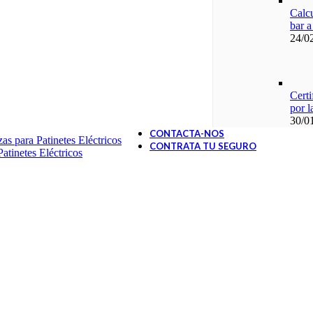
Calcu
bar a
24/0
Certi
por 
30/0
CONTACTA-NOS
as para Patinetes Eléctricos
CONTRATA TU SEGURO
atinetes Eléctricos