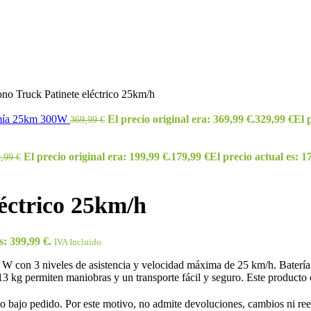
no Truck Patinete eléctrico 25km/h
nomía 25km 300W
El precio original era: 369,99 €.
329,99
€
El 
369,99
€
El precio original era: 199,99 €.
179,99
€
El precio actual es: 1
9,99
€
éctrico 25km/h
s: 399,99 €.
IVA Incluido
 W con 3 niveles de asistencia y velocidad máxima de 25 km/h. Baterí
3 kg permiten maniobras y un transporte fácil y seguro. Este producto
 bajo pedido. Por este motivo, no admite devoluciones, cambios ni reem