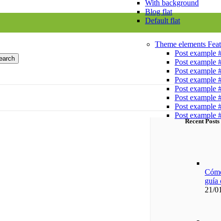
With background
Blog flat
Default flat
Theme elements
Feat
Post example 
earch
Post example 
Post example 
Post example 
Post example 
Post example 
Post example 
Post example 
Recent Posts
Cómo 
guía
21/0