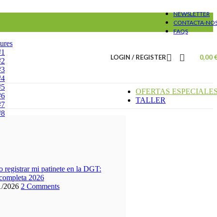
NEWSLETTER
CONTACTA-NO
FAQS
ures
#1
LOGIN / REGISTER
0,00
#2
#3
#4
#5
OFERTAS ESPECIALE
#6
TALLER
#7
#8
registrar mi patinete en la DGT:
 completa 2026
1/2026
2 Comments