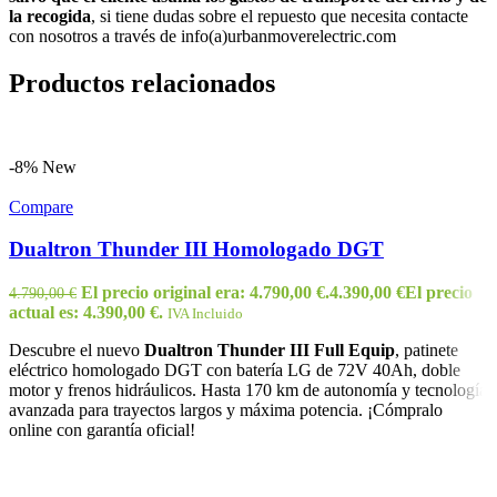
la recogida
, si tiene dudas sobre el repuesto que necesita contacte
con nosotros a través de info(a)urbanmoverelectric.com
Productos relacionados
-8%
New
Compare
Dualtron Thunder III Homologado DGT
El precio original era: 4.790,00 €.
4.390,00
€
El precio
4.790,00
€
actual es: 4.390,00 €.
IVA Incluido
Descubre el nuevo
Dualtron Thunder III Full Equip
, patinete
eléctrico homologado DGT con batería LG de 72V 40Ah, doble
motor y frenos hidráulicos. Hasta 170 km de autonomía y tecnología
avanzada para trayectos largos y máxima potencia. ¡Cómpralo
online con garantía oficial!