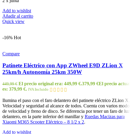
2 x junta
Add to wishlist
Añadir al carrito
Quick view
-16%
Hot
Compare
Patinete Eléctrico con App ZWheel E9D ZLion X
25km/h Autonomía 25km 350W
El precio original era: 449,99 €.
379,99
€
El precio actual
449,99
€
es: 379,99 €.
IVA Incluido
Ilumina el paso con el faro delantero del patinete eléctrico ZLion X.
Velocidad y seguridad al alcance de todos. Cuenta con varios modos
de velocidad y freno de disco. Se diferencia por tener un faro de luz
delantero, en la parte inferior del manillar y
Ruedas Macizas para
Xiaomi M365 Scooter Eléctrico – 8 1/2 x 2
.
Add to wishlist