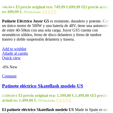
El precio original era: 749,99 €.
699,99
€
El precio actual
749,99
€
es: 699,99 €.
IVA Incluido
Patinete Eléctrico Joyor G5
es resistente, duradero y potente. Con
un único motor de 500W y una batería de 48V, tiene una autonomía
de entre 40-50km con una sola carga. Joyor GS5 cuenta con
neumáticos sólidos, freno de disco delantero y freno de tambor
trasero y doble suspensión delantera y trasera.
Add to wishlist
Añadir al carrito
Quick view
-6%
New
Compare
Patinete eléctrico Skateflash modelo US
El precio original era: 1.599,00 €.
1.499,00
€
El precio
1.599,00
€
actual es: 1.499,00 €.
IVA Incluido
El patinete eléctrico Skateflash modelo US
Made in Spain es un