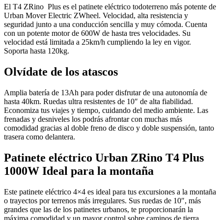
El T4 ZRino Plus es el patinete eléctrico todoterreno más potente de
Urban Mover Electric ZWheel. Velocidad, alta resistencia y
seguridad junto a una conducción sencilla y muy cómoda. Cuenta
con un potente motor de 600W de hasta tres velocidades. Su
velocidad está limitada a 25km/h cumpliendo la ley en vigor.
Soporta hasta 120kg.
Olvídate de los atascos
Amplia batería de 13Ah para poder disfrutar de una autonomía de
hasta 40km. Ruedas ultra resistentes de 10″ de alta fiabilidad.
Economiza tus viajes y tiempo, cuidando del medio ambiente. Las
frenadas y desniveles los podrás afrontar con muchas más
comodidad gracias al doble freno de disco y doble suspensión, tanto
trasera como delantera.
Patinete eléctrico Urban ZRino T4 Plus
1000W Ideal para la montaña
Este patinete eléctrico 4×4 es ideal para tus excursiones a la montaña
o trayectos por terrenos más irregulares. Sus ruedas de 10″, más
grandes que las de los patinetes urbanos, te proporcionarán la
máxima comodidad y un mayor control sobre caminos de tierra.