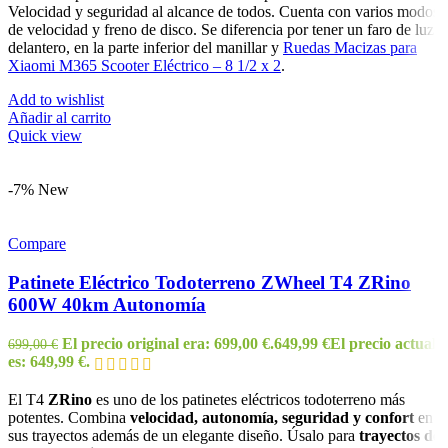
Velocidad y seguridad al alcance de todos. Cuenta con varios modos
de velocidad y freno de disco. Se diferencia por tener un faro de luz
delantero, en la parte inferior del manillar y
Ruedas Macizas para
Xiaomi M365 Scooter Eléctrico – 8 1/2 x 2
.
Add to wishlist
Añadir al carrito
Quick view
-7%
New
Compare
Patinete Eléctrico Todoterreno ZWheel T4 ZRino
600W 40km Autonomía
El precio original era: 699,00 €.
649,99
€
El precio actual
699,00
€
es: 649,99 €.
El T4
ZRino
es uno de los patinetes eléctricos todoterreno más
potentes. Combina
velocidad, autonomía, seguridad y confort
en
sus trayectos además de un elegante diseño. Úsalo para
trayectos de