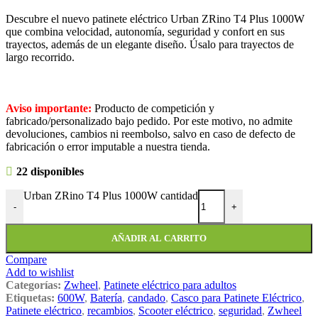
Descubre el nuevo patinete eléctrico Urban ZRino T4 Plus 1000W
que combina velocidad, autonomía, seguridad y confort en sus
trayectos, además de un elegante diseño. Úsalo para trayectos de
largo recorrido.
Aviso importante:
Producto de competición y
fabricado/personalizado bajo pedido. Por este motivo, no admite
devoluciones, cambios ni reembolso, salvo en caso de defecto de
fabricación o error imputable a nuestra tienda.
22 disponibles
Urban ZRino T4 Plus 1000W cantidad
-
+
AÑADIR AL CARRITO
Compare
Add to wishlist
Categorías:
Zwheel
,
Patinete eléctrico para adultos
Etiquetas:
600W
,
Batería
,
candado
,
Casco para Patinete Eléctrico
,
Patinete eléctrico
,
recambios
,
Scooter eléctrico
,
seguridad
,
Zwheel