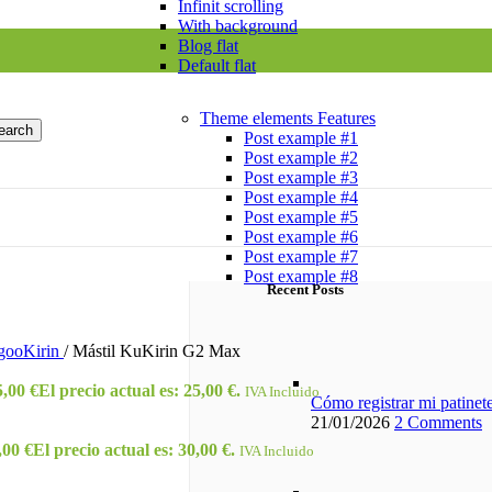
Infinit scrolling
With background
Blog flat
Default flat
Theme elements
Features
earch
Post example #1
Post example #2
Post example #3
Post example #4
Post example #5
Post example #6
Post example #7
Post example #8
Recent Posts
gooKirin
/
Mástil KuKirin G2 Max
5,00
€
El precio actual es: 25,00 €.
IVA Incluido
Cómo registrar mi patine
21/01/2026
2 Comments
,00
€
El precio actual es: 30,00 €.
IVA Incluido