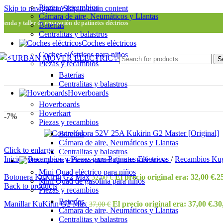
Piezas y recambios
Skip to navigation
Skip to main content
Cámara de aire, Neumáticos y Llantas
Tienda y taller de reparación de patinetes eléctricos
Baterías
Centralitas y balastros
Coches eléctricos
Coches eléctricos para niños
S
Piezas y recambios
Baterías
Centralitas y balastros
Hoverboards
Hoverboards
Hoverkart
-7%
Piezas y recambios
Baterías
Cámara de aire, Neumáticos y Llantas
Click to enlarge
Centralitas y balastros
Inicio
/
Recambios y Piezas para Patinetes Eléctricos
/
Recambios Ku
Mini Quads Eléctricos
Mini Quad eléctrico para niños
Botonera KuKirin G2 Max
El precio original era: 32,00 €.
2
32,00
€
Mini Quad de gasolina para niños
Back to products
Piezas y recambios
Baterías
Manillar KuKirin G2 Max
El precio original era: 37,00 €.
30
37,00
€
Cámara de aire, Neumáticos y Llantas
Centralitas y balastros