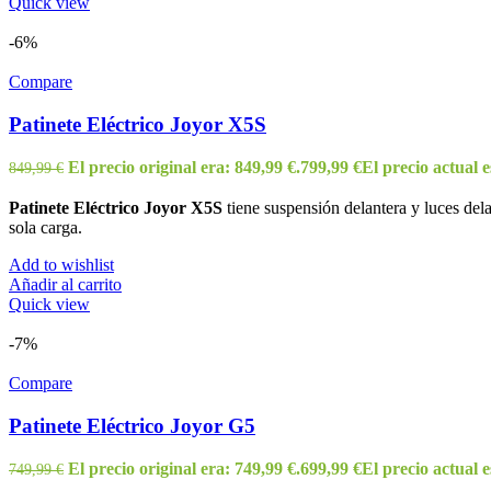
Quick view
-6%
Compare
Patinete Eléctrico Joyor X5S
El precio original era: 849,99 €.
799,99
€
El precio actual e
849,99
€
Patinete Eléctrico Joyor X5S
tiene suspensión delantera y luces de
sola carga.
Add to wishlist
Añadir al carrito
Quick view
-7%
Compare
Patinete Eléctrico Joyor G5
El precio original era: 749,99 €.
699,99
€
El precio actual e
749,99
€