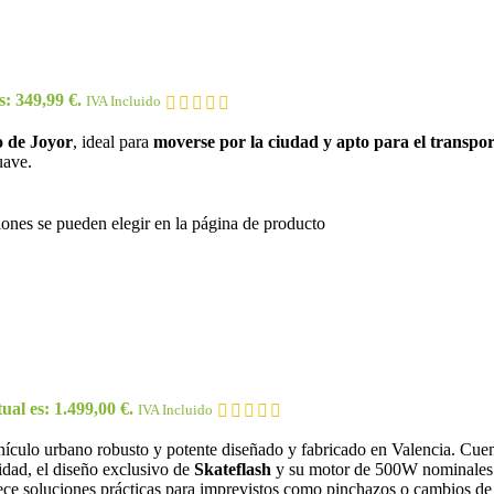
s: 349,99 €.
IVA Incluido
o de Joyor
, ideal para
moverse por la ciudad y apto para el transpor
uave.
iones se pueden elegir en la página de producto
ual es: 1.499,00 €.
IVA Incluido
culo urbano robusto y potente diseñado y fabricado en Valencia. Cuent
dad, el diseño exclusivo de
Skateflash
y su motor de 500W nominales c
ece soluciones prácticas para imprevistos como pinchazos o cambios de