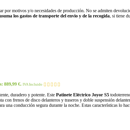
iar por motivos y/o necesidades de producción. No se admiten devolucio
 asuma los gastos de transporte del envio y de la recogida
, si tiene 
s: 889,99 €.
IVA Incluido
stente, duradero y potente. Este
Patinete Eléctrico Joyor S5
todoterreno
 con frenos de disco delanteros y traseros y doble suspensión delante
para una conducción segura durante la noche. Estas características lo h