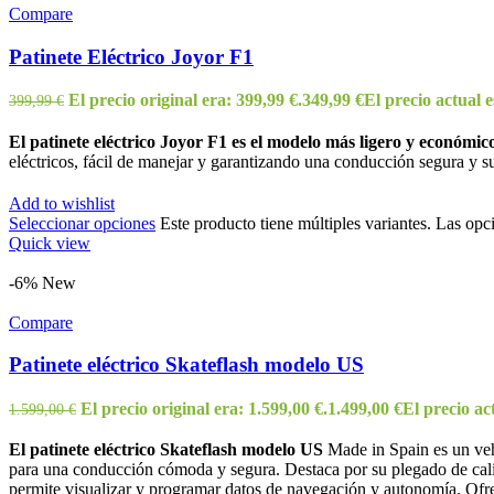
Compare
Patinete Eléctrico Joyor F1
El precio original era: 399,99 €.
349,99
€
El precio actual e
399,99
€
El patinete eléctrico Joyor F1 es el modelo más ligero y económic
eléctricos, fácil de manejar y garantizando una conducción segura y s
Add to wishlist
Seleccionar opciones
Este producto tiene múltiples variantes. Las opc
Quick view
-6%
New
Compare
Patinete eléctrico Skateflash modelo US
El precio original era: 1.599,00 €.
1.499,00
€
El precio act
1.599,00
€
El patinete eléctrico Skateflash modelo US
Made in Spain es un vehí
para una conducción cómoda y segura. Destaca por su plegado de cali
permite visualizar y programar datos de navegación y autonomía. Ofr