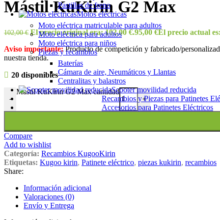
Mástil KuKirin G2 Max
Pastillas de freno
Motos eléctricas
Moto eléctrica matriculable para adultos
El precio original era: 102,00 €.
95,00
€
El precio actual es
102,00
€
Moto eléctrica para adultos
Moto eléctrica para niños
Aviso importante:
Producto de competición y fabricado/personalizado
Piezas y recambios
nuestra tienda.
Baterías
Cámara de aire, Neumáticos y Llantas
20 disponibles
Centralitas y balastros
Scooter movilidad reducida
Mástil KuKirin G2 Max cantidad
Recambios y Piezas para Patinetes Elé
-
+
Accesorios para Patinetes Eléctricos
Compare
Add to wishlist
Categoría:
Recambios KugooKirin
Etiquetas:
Kugoo kirin
,
Patinete eléctrico
,
piezas kukirin
,
recambios
Share:
Información adicional
Valoraciones (0)
Envío y Entrega