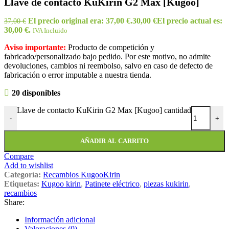
Llave de contacto KuKirin G2 Max [Kugoo]
El precio original era: 37,00 €.
30,00
€
El precio actual es:
37,00
€
30,00 €.
IVA Incluido
Aviso importante:
Producto de competición y
fabricado/personalizado bajo pedido. Por este motivo, no admite
devoluciones, cambios ni reembolso, salvo en caso de defecto de
fabricación o error imputable a nuestra tienda.
20 disponibles
Llave de contacto KuKirin G2 Max [Kugoo] cantidad
-
+
AÑADIR AL CARRITO
Compare
Add to wishlist
Categoría:
Recambios KugooKirin
Etiquetas:
Kugoo kirin
,
Patinete eléctrico
,
piezas kukirin
,
recambios
Share:
Información adicional
Valoraciones (0)