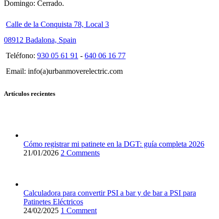
Domingo: Cerrado.
Calle de la Conquista 78, Local 3
08912 Badalona, Spain
Teléfono:
930 05 61 91
-
640 06 16 77
Email: info(a)urbanmoverelectric.com
Artículos recientes
Cómo registrar mi patinete en la DGT: guía completa 2026
21/01/2026
2 Comments
Calculadora para convertir PSI a bar y de bar a PSI para
Patinetes Eléctricos
24/02/2025
1 Comment