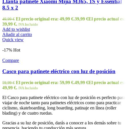
Llanta patinete Xiaomi Mijia M365, 1S y Essential
8.5 x 2
El precio original era: 49,99 €.
39,99
€
El precio actual es:
49,99
€
39,99 €.
IVA Incluido
Add to wishlist
Añadir al carrito
Quick view
-17%
Hot
Compare
Casco para patinete eléctrico con luz de posición
El precio original era: 59,99 €.
49,99
€
El precio actual es:
59,99
€
49,99 €.
IVA Incluido
El Casco para patinete eléctrico con luz de posición es perfecto para
viajar de noche tanto para patinetes eléctricos como para practicar
ciclismo, skateboarding, long boarding, patinaje en línea (roller
blading) y de cuatro ruedas.
Gracias a su luz de posición, darás a conocer a los demás sobre tu
presencia, haciendo tu conducción más segura.