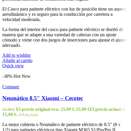
El Casco para patinete eléctrico con luz de posición tiene un aspecto
aerodinámico y es seguro para la conducción por carretera a
velocidad moderada.
La forma del interior del casco para patinete eléctrico se diseñó de
manera que se adapte a una variedad de cabezas con un ajuste
cómodo y viene con dos juegos de inserciones para ajustar el ajuste
adecuado.
Add to wishlist
Añadir al carrito
Quick view
-38%
Hot
New
Compare
Neumático 8.5″ Xiaomi – Cecotec
El precio original era: 25,99 €.
15,99
€
El precio actual es:
25,99
€
15,99 €.
IVA Incluido
La mejor cubierta o Neumático de patinete eléctrico de 8.5" (8 x
1/2) para patinetes eléctricos tipo Xiaomi M365 S1/Pro/Pro II,