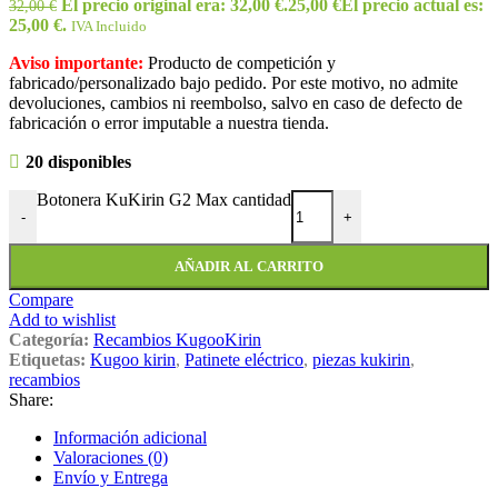
El precio original era: 32,00 €.
25,00
€
El precio actual es:
32,00
€
25,00 €.
IVA Incluido
Aviso importante:
Producto de competición y
fabricado/personalizado bajo pedido. Por este motivo, no admite
devoluciones, cambios ni reembolso, salvo en caso de defecto de
fabricación o error imputable a nuestra tienda.
20 disponibles
Botonera KuKirin G2 Max cantidad
-
+
AÑADIR AL CARRITO
Compare
Add to wishlist
Categoría:
Recambios KugooKirin
Etiquetas:
Kugoo kirin
,
Patinete eléctrico
,
piezas kukirin
,
recambios
Share:
Información adicional
Valoraciones (0)
Envío y Entrega