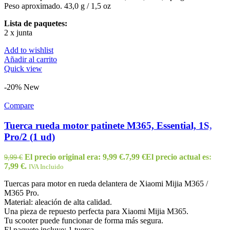
Peso aproximado. 43,0 g / 1,5 oz
Lista de paquetes:
2 x junta
Add to wishlist
Añadir al carrito
Quick view
-20%
New
Compare
Tuerca rueda motor patinete M365, Essential, 1S,
Pro/2 (1 ud)
El precio original era: 9,99 €.
7,99
€
El precio actual es:
9,99
€
7,99 €.
IVA Incluido
Tuercas para motor en rueda delantera de Xiaomi Mijia M365 /
M365 Pro.
Material: aleación de alta calidad.
Una pieza de repuesto perfecta para Xiaomi Mijia M365.
Tu scooter puede funcionar de forma más segura.
El paquete incluye: 1 tuerca.