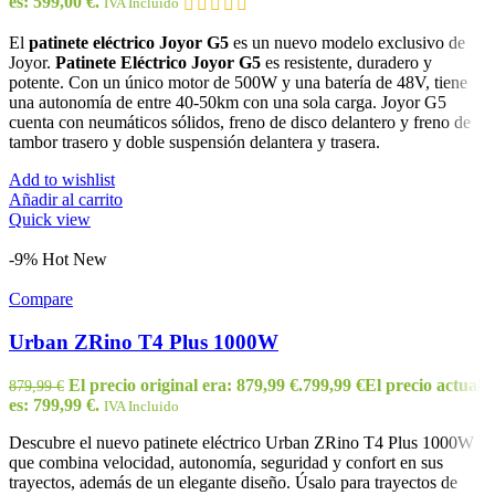
es: 599,00 €.
IVA Incluido
El
patinete eléctrico Joyor G5
es un nuevo modelo exclusivo de
Joyor.
Patinete Eléctrico Joyor G5
es resistente, duradero y
potente. Con un único motor de 500W y una batería de 48V, tiene
una autonomía de entre 40-50km con una sola carga. Joyor G5
cuenta con neumáticos sólidos, freno de disco delantero y freno de
tambor trasero y doble suspensión delantera y trasera.
Add to wishlist
Añadir al carrito
Quick view
-9%
Hot
New
Compare
Urban ZRino T4 Plus 1000W
El precio original era: 879,99 €.
799,99
€
El precio actual
879,99
€
es: 799,99 €.
IVA Incluido
Descubre el nuevo patinete eléctrico Urban ZRino T4 Plus 1000W
que combina velocidad, autonomía, seguridad y confort en sus
trayectos, además de un elegante diseño. Úsalo para trayectos de