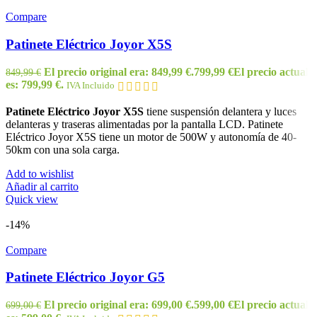
Compare
Patinete Eléctrico Joyor X5S
El precio original era: 849,99 €.
799,99
€
El precio actual
849,99
€
es: 799,99 €.
IVA Incluido
Patinete Eléctrico Joyor X5S
tiene suspensión delantera y luces
delanteras y traseras alimentadas por la pantalla LCD. Patinete
Eléctrico Joyor X5S tiene un motor de 500W y autonomía de 40-
50km con una sola carga.
Add to wishlist
Añadir al carrito
Quick view
-14%
Compare
Patinete Eléctrico Joyor G5
El precio original era: 699,00 €.
599,00
€
El precio actual
699,00
€