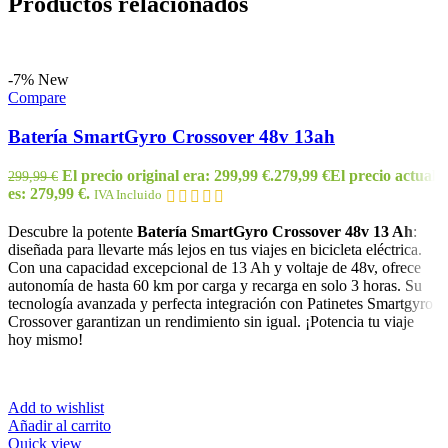
Productos relacionados
-7%
New
Compare
Batería SmartGyro Crossover 48v 13ah
El precio original era: 299,99 €.
279,99
€
El precio actual
299,99
€
es: 279,99 €.
IVA Incluido
Descubre la potente
Batería SmartGyro Crossover 48v 13 Ah
:
diseñada para llevarte más lejos en tus viajes en bicicleta eléctrica.
Con una capacidad excepcional de 13 Ah y voltaje de 48v, ofrece
autonomía de hasta 60 km por carga y recarga en solo 3 horas. Su
tecnología avanzada y perfecta integración con Patinetes Smartgyro
Crossover garantizan un rendimiento sin igual. ¡Potencia tu viaje
hoy mismo!
Add to wishlist
Añadir al carrito
Quick view