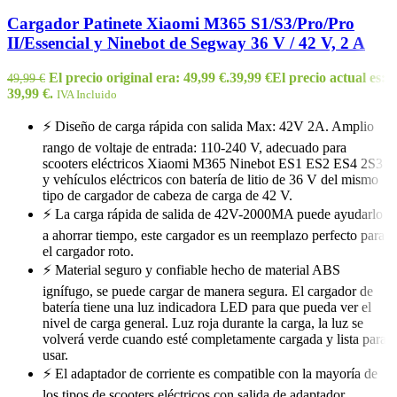
Cargador Patinete Xiaomi M365 S1/S3/Pro/Pro
II/Essencial y Ninebot de Segway 36 V / 42 V, 2 A
El precio original era: 49,99 €.
39,99
€
El precio actual es:
49,99
€
39,99 €.
IVA Incluido
⚡ Diseño de carga rápida con salida Max: 42V 2A. Amplio
rango de voltaje de entrada: 110-240 V, adecuado para
scooters eléctricos Xiaomi M365 Ninebot ES1 ES2 ES4 2S3
y vehículos eléctricos con batería de litio de 36 V del mismo
tipo de cargador de cabeza de carga de 42 V.
⚡ La carga rápida de salida de 42V-2000MA puede ayudarlo
a ahorrar tiempo, este cargador es un reemplazo perfecto para
el cargador roto.
⚡ Material seguro y confiable hecho de material ABS
ignífugo, se puede cargar de manera segura. El cargador de
batería tiene una luz indicadora LED para que pueda ver el
nivel de carga general. Luz roja durante la carga, la luz se
volverá verde cuando esté completamente cargada y lista para
usar.
⚡ El adaptador de corriente es compatible con la mayoría de
los tipos de scooters eléctricos con salida de adaptador