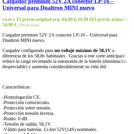
Cargador premium 52V 2A conector LP-16 –
Universal para Dualtron MINI nuevo
El precio original era: 64,99 €.
54,99
€
El precio actual es:
64,99
€
54,99 €.
IVA Incluido
Cargador premium 52V 2A conector LP-16 – Universal para
Dualtron MINI nuevo.
Cargador configurado para
un voltaje máximo de 58,1V
a
diferencia de los 58,8v habituales . Gracias a este corte anticipado
reduce la carga recortando la autonomía de la batería (disminución
despreciable) y aumenta considerablemente su vida útil.
Características:
-Homologación CE.
-Protección cortocircuito.
-Protección sobre tensión.
-Protección tensión inversa.
-Ruido: 0 dB.
-Tensión de salida: 58,1V.
-Válido para baterías
Li-Ion
52V(14S) nominales.