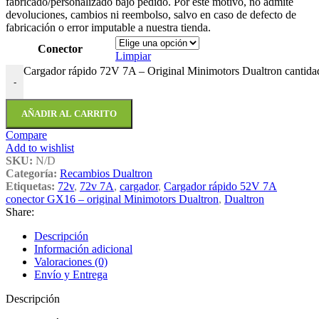
fabricado/personalizado bajo pedido. Por este motivo, no admite
devoluciones, cambios ni reembolso, salvo en caso de defecto de
fabricación o error imputable a nuestra tienda.
Conector
Limpiar
Cargador rápido 72V 7A – Original Minimotors Dualtron cantida
-
AÑADIR AL CARRITO
Compare
Add to wishlist
SKU:
N/D
Categoría:
Recambios Dualtron
Etiquetas:
72v
,
72v 7A
,
cargador
,
Cargador rápido 52V 7A
conector GX16 – original Minimotors Dualtron
,
Dualtron
Share:
Descripción
Información adicional
Valoraciones (0)
Envío y Entrega
Descripción