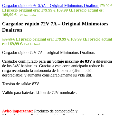
Cargador rápido 60V 6.5A – Original Minimotors Dualtron
179,99
€
El precio original era: 179,99 €.
169,99
€
El precio actual es:
169,99 €.
IVA Incluido
Cargador rápido 72V 7A – Original Minimotors
Dualtron
El precio original era: 179,99 €.
169,99
€
El precio actual
179,99
€
es: 169,99 €.
IVA Incluido
Cargador rápido 72V 7A – original Minimotors Dualtron.
Cargador configurado para
un voltaje máximo de 83V
a diferencia
de los 84V habituales. Gracias a este corte anticipado reduce la
carga recortando la autonomía de la batería (disminución
despreciable) y aumenta considerablemente su vida útil.
Tensión de salida: 83V.
Válido para baterías Li-Ion de 72V nominales.
Aviso importante:
Producto de competición y