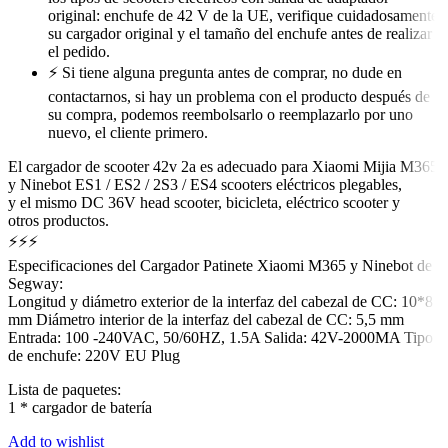
original: enchufe de 42 V de la UE, verifique cuidadosamente
su cargador original y el tamaño del enchufe antes de realizar
el pedido.
⚡ Si tiene alguna pregunta antes de comprar, no dude en
contactarnos, si hay un problema con el producto después de
su compra, podemos reembolsarlo o reemplazarlo por uno
nuevo, el cliente primero.
El cargador de scooter 42v 2a es adecuado para Xiaomi Mijia M365
y Ninebot ES1 / ES2 / 2S3 / ES4 scooters eléctricos plegables,
y el mismo DC 36V head scooter, bicicleta, eléctrico scooter y
otros productos.
⚡⚡⚡
Especificaciones del Cargador Patinete Xiaomi M365 y Ninebot de
Segway:
Longitud y diámetro exterior de la interfaz del cabezal de CC: 10*8
mm Diámetro interior de la interfaz del cabezal de CC: 5,5 mm
Entrada: 100 -240VAC, 50/60HZ, 1.5A Salida: 42V-2000MA Tipo
de enchufe: 220V EU Plug
Lista de paquetes:
1 * cargador de batería
Add to wishlist