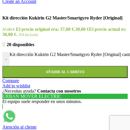
Create an Account
Kit dirección Kukirin G2 Master/Smartgyro Ryder [Original]
El precio original era: 37,00 €.
30,00
€
El precio actual es:
37,00
€
30,00 €.
IVA Incluido
20 disponibles
Kit dirección Kukirin G2 Master/Smartgyro Ryder [Original] cant
-
AÑADIR AL CARRITO
Compare
Add to wishlist
¿Necesitas ayuda?
Contacta con nosotros
URBAN MOVER ELECTRIC
El equipo suele responder en unos minutos.
Atención al cliente