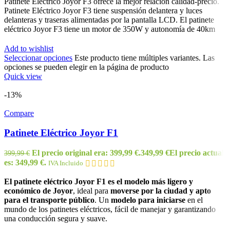
Patinete Eléctrico Joyor F3 ofrece la mejor relación calidad-precio.
Patinete Eléctrico Joyor F3 tiene suspensión delantera y luces
delanteras y traseras alimentadas por la pantalla LCD. El patinete
eléctrico Joyor F3 tiene un motor de 350W y autonomía de 40km
Add to wishlist
Seleccionar opciones
Este producto tiene múltiples variantes. Las
opciones se pueden elegir en la página de producto
Quick view
-13%
Compare
Patinete Eléctrico Joyor F1
El precio original era: 399,99 €.
349,99
€
El precio actual
399,99
€
es: 349,99 €.
IVA Incluido
El patinete eléctrico Joyor F1 es el modelo más ligero y
económico de Joyor
, ideal para
moverse por la ciudad y apto
para el transporte público
. Un
modelo para iniciarse
en el
mundo de los patinetes eléctricos, fácil de manejar y garantizando
una conducción segura y suave.