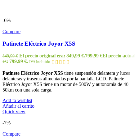
-6%
Compare
Patinete Eléctrico Joyor X5S
El precio original era: 849,99 €.
799,99
€
El precio actual
849,99
€
es: 799,99 €.
IVA Incluido
Patinete Eléctrico Joyor X5S
tiene suspensión delantera y luces
delanteras y traseras alimentadas por la pantalla LCD. Patinete
Eléctrico Joyor X5S tiene un motor de 500W y autonomía de 40-
50km con una sola carga.
Add to wishlist
Añadir al carrito
Quick view
-7%
Compare