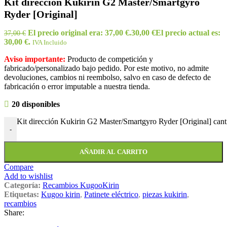
Kit dirección Kukirin G2 Master/Smartgyro
Ryder [Original]
El precio original era: 37,00 €.
30,00
€
El precio actual es:
37,00
€
30,00 €.
IVA Incluido
Aviso importante:
Producto de competición y
fabricado/personalizado bajo pedido. Por este motivo, no admite
devoluciones, cambios ni reembolso, salvo en caso de defecto de
fabricación o error imputable a nuestra tienda.
20 disponibles
Kit dirección Kukirin G2 Master/Smartgyro Ryder [Original] cant
-
AÑADIR AL CARRITO
Compare
Add to wishlist
Categoría:
Recambios KugooKirin
Etiquetas:
Kugoo kirin
,
Patinete eléctrico
,
piezas kukirin
,
recambios
Share: