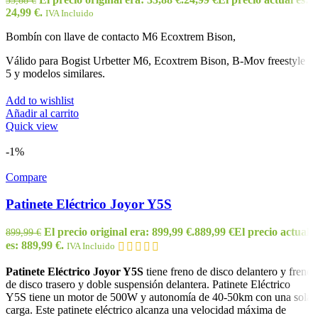
24,99 €.
IVA Incluido
Bombín con llave de contacto M6 Ecoxtrem Bison,
Válido para Bogist Urbetter M6, Ecoxtrem Bison, B-Mov freestyle
5 y modelos similares.
Add to wishlist
Añadir al carrito
Quick view
-1%
Compare
Patinete Eléctrico Joyor Y5S
El precio original era: 899,99 €.
889,99
€
El precio actual
899,99
€
es: 889,99 €.
IVA Incluido
Patinete Eléctrico Joyor Y5S
tiene freno de disco delantero y freno
de disco trasero y doble suspensión delantera. Patinete Eléctrico
Y5S tiene un motor de 500W y autonomía de 40-50km con una sola
carga. Este patinete eléctrico alcanza una velocidad máxima de