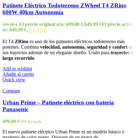
Patinete Eléctrico Todoterreno ZWheel T4 ZRino
600W 40km Autonomía
El precio original era: 699,00 €.
649,99
€
El precio actual
699,00
€
es: 649,99 €.
El T4
ZRino
es uno de los patinetes eléctricos todoterreno más
potentes. Combina
velocidad, autonomía, seguridad y confort
en
sus trayectos además de un elegante diseño. Úsalo para
trayectos de
largo recorrido
.
Add to wishlist
Añadir al carrito
Quick view
Compare
Urban Prime – Patinete eléctrico con batería
Panasonic
499,00
€
IVA Incluido
El nuevo patinete eléctrico Urban Prime es un modelo básico y
moderno de color negro. Dispone de un motor de