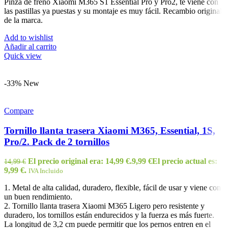
Pinza de freno Xiaomi M365 S1 Essential Pro y Pro2, te viene con
las pastillas ya puestas y su montaje es muy fácil. Recambio original
de la marca.
Add to wishlist
Añadir al carrito
Quick view
-33%
New
Compare
Tornillo llanta trasera Xiaomi M365, Essential, 1S,
Pro/2. Pack de 2 tornillos
El precio original era: 14,99 €.
9,99
€
El precio actual es:
14,99
€
9,99 €.
IVA Incluido
1. Metal de alta calidad, duradero, flexible, fácil de usar y viene con
un buen rendimiento.
2. Tornillo llanta trasera Xiaomi M365 Ligero pero resistente y
duradero, los tornillos están endurecidos y la fuerza es más fuerte.
La longitud de 3,2 cm puede permitir que los pernos entren en el