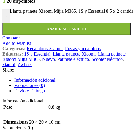
20 disponibles
Llanta patinete Xiaomi Mijia M365, 1S y Essential 8.5 x 2 cantid
-
AÑADIR AL CARRITO
Compare
Add to wishlist
Categorías:
Recambios Xiaomi
,
Piezas y recambios
Etiquetas:
1S y Essential
,
Llanta patinete Xiaomi
,
Llanta patinete
Xiaomi Mijia M365
,
Nuevo
,
Patinete eléctrico
,
Scooter eléctrico
,
xiaomi
,
Zwheel
Share:
Información adicional
Valoraciones (0)
Envío y Entrega
Información adicional
Peso
0,8 kg
Dimensiones
20 × 20 × 10 cm
Valoraciones (0)