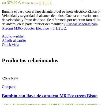
es: 379,99 €.
IVA Incluido
Ilumina el paso con el faro delantero del patinete eléctrico ZLion X.
Velocidad y seguridad al alcance de todos. Cuenta con varios modos
de velocidad y freno de disco. Se diferencia por tener un faro de luz
delantero, en la parte inferior del manillar y
Ruedas Macizas para
Xiaomi M365 Scooter Eléctrico – 8 1/2 x 2
.
Add to wishlist
Añadir al carrito
Quick view
Productos relacionados
-26%
New
Compare
Bombín con llave de contacto M6 Ecoxtrem Bison
El precio original era: 33,88 €.
24,99
€
El precio actual es:
33,88
€