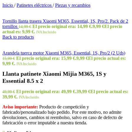
Inicio
/
Patinetes eléctricos
/
Piezas y recambios
Tornillo llanta trasera Xiaomi M365, Essential, 1S, Pro/2. Pack de 2
tornillos
El precio original era: 14,99 €.
9,99
€
El precio
14,99
€
actual es: 9,99 €.
IVA Incluido
Back to products
Arandela tuerca motor Xiaomi M365, Essential, 1S, Pro/2 (2 Uds)
El precio original era: 15,99 €.
9,99
€
El precio actual es:
15,99
€
9,99 €.
IVA Incluido
Llanta patinete Xiaomi Mijia M365, 1S y
Essential 8.5 x 2
El precio original era: 49,99 €.
39,99
€
El precio actual es:
49,99
€
39,99 €.
IVA Incluido
Aviso importante:
Producto de competición y
fabricado/personalizado bajo pedido. Por este motivo, no admite
devoluciones, cambios ni reembolso, salvo en caso de defecto de
fabricación o error imputable a nuestra tienda.