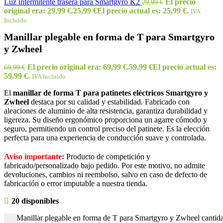
Luz intermitente trasera para Smartgyro K2
El precio
29,99
€
original era: 29,99 €.
25,99
€
El precio actual es: 25,99 €.
IVA
Incluido
Manillar plegable en forma de T para Smartgyro
y Zwheel
El precio original era: 69,99 €.
59,99
€
El precio actual es:
69,99
€
59,99 €.
IVA Incluido
El
manillar de forma T para patinetes eléctricos Smartgyro y
Zwheel
destaca por su calidad y estabilidad. Fabricado con
aleaciones de aluminio de alta resistencia, garantiza durabilidad y
ligereza. Su diseño ergonómico proporciona un agarre cómodo y
seguro, permitiendo un control preciso del patinete. Es la elección
perfecta para una experiencia de conducción suave y controlada.
Aviso importante:
Producto de competición y
fabricado/personalizado bajo pedido. Por este motivo, no admite
devoluciones, cambios ni reembolso, salvo en caso de defecto de
fabricación o error imputable a nuestra tienda.
20 disponibles
Manillar plegable en forma de T para Smartgyro y Zwheel cantid