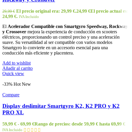
El precio original era: 29,99 €.
24,99
€
El precio actual es:
29,99
€
24,99 €.
IVA Incluido
El
Acelerador Compatible con Smartgyro Speedway, Rockway
y Crossover
mejora la experiencia de conducción en scooters
eléctricos, proporcionando un control preciso y una aceleración
suave. Su versatilidad al ser compatible con varios modelos
Smartgyro lo convierte en un accesorio esencial para una
conducción más eficiente y placentera.
Add to wishlist
Añadir al carrito
Quick view
-33%
Hot
New
Compare
Display deslimitar Smartgyro K2, K2 PRO y K2
PRO XL
59,99
€
-
69,99
€
Rango de precios: desde 59,99 € hasta 69,99 €
IVA Incluido