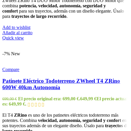
Zwheel ZRino T4 DUO Motor Todoterreno con DUO Motor que
combina
potencia,
velocidad, autonomía, seguridad y
comfort
para sus trayectos, además con un diseño elegante. Úsalo
para
trayectos de largo recorrido
.
Add to wishlist
Añadir al carrito
Quick view
-7%
New
Compare
Patinete Eléctrico Todoterreno ZWheel T4 ZRino
600W 40km Autonomía
El precio original era: 699,00 €.
649,99
€
El precio actual
699,00
€
es: 649,99 €.
El T4
ZRino
es uno de los patinetes eléctricos todoterreno más
potentes. Combina
velocidad, autonomía, seguridad y confort
en
sus trayectos además de un elegante diseño. Úsalo para
trayectos de
largo recorrido
.