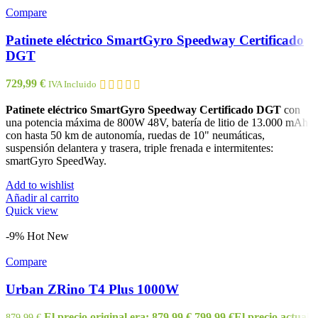
Compare
Patinete eléctrico SmartGyro Speedway Certificado
DGT
729,99
€
IVA Incluido
Patinete eléctrico SmartGyro Speedway Certificado DGT
con
una potencia máxima de 800W 48V, batería de litio de 13.000 mAh
con hasta 50 km de autonomía, ruedas de 10" neumáticas,
suspensión delantera y trasera, triple frenada e intermitentes:
smartGyro SpeedWay.
Add to wishlist
Añadir al carrito
Quick view
-9%
Hot
New
Compare
Urban ZRino T4 Plus 1000W
El precio original era: 879,99 €.
799,99
€
El precio actual
879,99
€