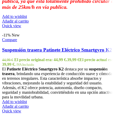
publica, ya que esta totalmente prohibido circular a
más de 25km/h en vía publica.
Add to wishlist
Añadir al carrito
Quick view
-11%
New
Compare
Suspensión trasera Patinete Eléctrico Smartgyro K2
El precio original era: 44,99 €.
39,99
€
El precio actual es:
44,99
€
39,99 €.
IVA Incluido
El
Patinete Eléctrico Smartgyro K2
destaca por su
suspensión
trasera
, brindando una experiencia de conducción suave y cómoda
en terrenos irregulares. Esta característica absorbe impactos y
vibraciones, mejorando la estabilidad y seguridad del usuario.
Además, el K2 ofrece potencia, autonomía, diseño compacto,
seguridad y maniobrabilidad, convirtiéndolo en una opción atractiva
para la movilidad urbana.
Add to wishlist
Añadir al carrito
Quick view