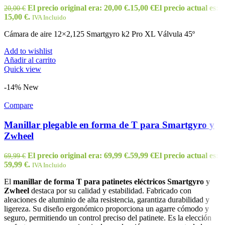
El precio original era: 20,00 €.
15,00
€
El precio actual es:
20,00
€
15,00 €.
IVA Incluido
Cámara de aire 12×2,125 Smartgyro k2 Pro XL Válvula 45º
Add to wishlist
Añadir al carrito
Quick view
-14%
New
Compare
Manillar plegable en forma de T para Smartgyro y
Zwheel
El precio original era: 69,99 €.
59,99
€
El precio actual es:
69,99
€
59,99 €.
IVA Incluido
El
manillar de forma T para patinetes eléctricos Smartgyro y
Zwheel
destaca por su calidad y estabilidad. Fabricado con
aleaciones de aluminio de alta resistencia, garantiza durabilidad y
ligereza. Su diseño ergonómico proporciona un agarre cómodo y
seguro, permitiendo un control preciso del patinete. Es la elección