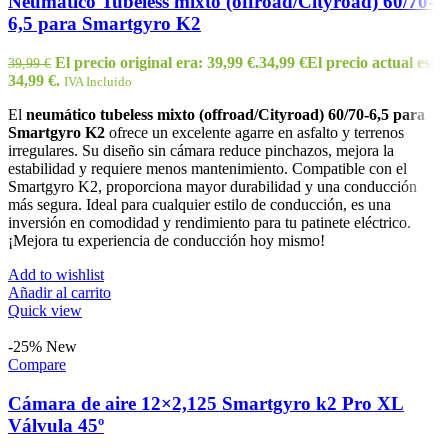
Neumático Tubeless mixto (offroad/Cityroad) 60/70-
6,5 para Smartgyro K2
El precio original era: 39,99 €.
34,99
€
El precio actual es:
39,99
€
34,99 €.
IVA Incluido
El
neumático tubeless mixto (offroad/Cityroad) 60/70-6,5 para
Smartgyro K2
ofrece un excelente agarre en asfalto y terrenos
irregulares. Su diseño sin cámara reduce pinchazos, mejora la
estabilidad y requiere menos mantenimiento. Compatible con el
Smartgyro K2, proporciona mayor durabilidad y una conducción
más segura. Ideal para cualquier estilo de conducción, es una
inversión en comodidad y rendimiento para tu patinete eléctrico.
¡Mejora tu experiencia de conducción hoy mismo!
Add to wishlist
Añadir al carrito
Quick view
-25%
New
Compare
Cámara de aire 12×2,125 Smartgyro k2 Pro XL
Válvula 45º