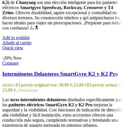
6,5)
de
Chaoyang
son una elección inteligente para los patinetes
eléctricos
Smartgyro Speedway, Rockway, Crossover y T4
Zrino
. Ofrecen durabilidad, agarre excepcional y comodidad en
diversos terrenos. Su construcción tubeless y gel antipinchazos los
hacen ideales para viajes sin preocupaciones. ¡Prepárate para rodar
con confianza! 🛴🔝
Add to wishlist
Añadir al carrito
Quick view
-20%
New
Compare
Intermitentes Delanteros SmartGyro K2 y K2 Pro
El precio original era: 29,99 €.
23,99
€
El precio actual es:
29,99
€
23,99 €.
IVA Incluido
Las l
uces intermitentes delanteros
diseñados específicamente para
los
patinetes eléctricos SmartGyro K2 y K2 Pro
mejoran la
seguridad y la visibilidad. Con funciones de indicación de dirección,
alta visibilidad y fácil instalación, estos accesorios ofrecen una
conducción más segura, cumpliendo normativas y brindando una
experiencia de usuario mejorada en entornos urbanos.