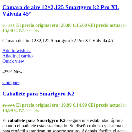
Cámara de aire 12×2,125 Smartgyro k2 Pro XL
Válvula 45º
El precio original era: 20,00 €.
15,00
€
El precio actual es:
20,00
€
15,00 €.
IVA Incluido
Cámara de aire 12×2,125 Smartgyro k2 Pro XL Válvula 45º
Add to wishlist
Añadir al carrito
Quick view
-25%
New
Compare
Caballete para Smartgyro K2
El precio original era: 19,99 €.
14,99
€
El precio actual es:
19,99
€
14,99 €.
IVA Incluido
El
caballete para Smartgyro K2
asegura una estabilidad óptima
cuando el patinete está estacionado. Su diseño robusto y sistema de
pata retráctil garantizan un soporte seguro. Además, facilita el acceso