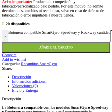
Aviso importante:
Producto de competición y
fabricado/personalizado bajo pedido. Por este motivo, no admite
devoluciones, cambios ni reembolso, salvo en caso de defecto de
fabricación o error imputable a nuestra tienda.
20 disponibles
Botonera compatible SmartGyro Speedway y Rockway cantidad
-
AÑADIR AL CARRITO
Compare
Add to wishlist
Categoría:
Recambios SmartGyro
Share:
Descripción
Información adicional
Valoraciones (0)
Envío y Entrega
Descripción
La
Botonera compatible con los modelos SmartGyro Speedway
y Rockway
es una innovación que está transformando la