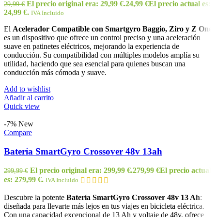
El precio original era: 29,99 €.
24,99
€
El precio actual es:
29,99
€
24,99 €.
IVA Incluido
El
Acelerador Compatible con Smartgyro Baggio, Ziro y Z One
es un dispositivo que ofrece un control preciso y una aceleración
suave en patinetes eléctricos, mejorando la experiencia de
conducción. Su compatibilidad con múltiples modelos amplía su
utilidad, haciendo que sea esencial para quienes buscan una
conducción más cómoda y suave.
Add to wishlist
Añadir al carrito
Quick view
-7%
New
Compare
Batería SmartGyro Crossover 48v 13ah
El precio original era: 299,99 €.
279,99
€
El precio actual
299,99
€
es: 279,99 €.
IVA Incluido
Descubre la potente
Batería SmartGyro Crossover 48v 13 Ah
:
diseñada para llevarte más lejos en tus viajes en bicicleta eléctrica.
Con una capacidad excepcional de 13 Ah y voltaje de 48v, ofrece