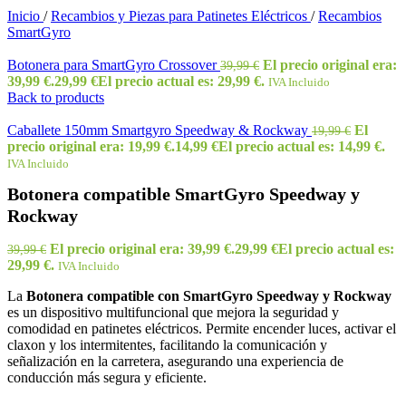
Inicio
/
Recambios y Piezas para Patinetes Eléctricos
/
Recambios
SmartGyro
Botonera para SmartGyro Crossover
El precio original era:
39,99
€
39,99 €.
29,99
€
El precio actual es: 29,99 €.
IVA Incluido
Back to products
Caballete 150mm Smartgyro Speedway & Rockway
El
19,99
€
precio original era: 19,99 €.
14,99
€
El precio actual es: 14,99 €.
IVA Incluido
Botonera compatible SmartGyro Speedway y
Rockway
El precio original era: 39,99 €.
29,99
€
El precio actual es:
39,99
€
29,99 €.
IVA Incluido
La
Botonera compatible con SmartGyro Speedway y Rockway
es un dispositivo multifuncional que mejora la seguridad y
comodidad en patinetes eléctricos. Permite encender luces, activar el
claxon y los intermitentes, facilitando la comunicación y
señalización en la carretera, asegurando una experiencia de
conducción más segura y eficiente.