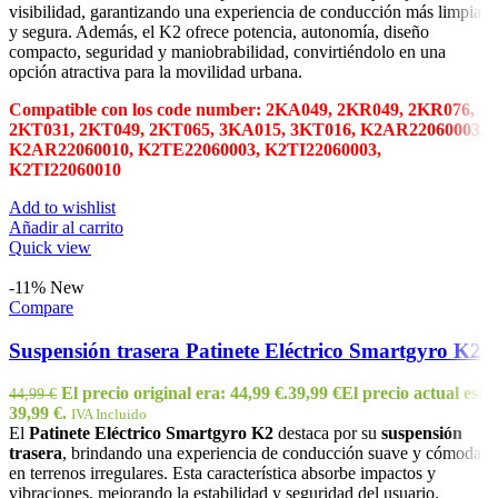
visibilidad, garantizando una experiencia de conducción más limpia
y segura. Además, el K2 ofrece potencia, autonomía, diseño
compacto, seguridad y maniobrabilidad, convirtiéndolo en una
opción atractiva para la movilidad urbana.
Compatible con los code number: 2KA049, 2KR049, 2KR076,
2KT031, 2KT049, 2KT065, 3KA015, 3KT016, K2AR22060003,
K2AR22060010, K2TE22060003, K2TI22060003,
K2TI22060010
Add to wishlist
Añadir al carrito
Quick view
-11%
New
Compare
Suspensión trasera Patinete Eléctrico Smartgyro K2
El precio original era: 44,99 €.
39,99
€
El precio actual es:
44,99
€
39,99 €.
IVA Incluido
El
Patinete Eléctrico Smartgyro K2
destaca por su
suspensión
trasera
, brindando una experiencia de conducción suave y cómoda
en terrenos irregulares. Esta característica absorbe impactos y
vibraciones, mejorando la estabilidad y seguridad del usuario.