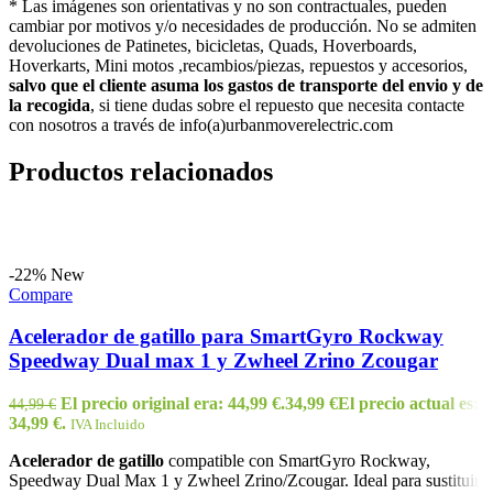
* Las imágenes son orientativas y no son contractuales, pueden
cambiar por motivos y/o necesidades de producción. No se admiten
devoluciones de Patinetes, bicicletas, Quads, Hoverboards,
Hoverkarts, Mini motos ,recambios/piezas, repuestos y accesorios,
salvo que el cliente asuma los gastos de transporte del envio y de
la recogida
, si tiene dudas sobre el repuesto que necesita contacte
con nosotros a través de info(a)urbanmoverelectric.com
Productos relacionados
-22%
New
Compare
Acelerador de gatillo para SmartGyro Rockway
Speedway Dual max 1 y Zwheel Zrino Zcougar
El precio original era: 44,99 €.
34,99
€
El precio actual es:
44,99
€
34,99 €.
IVA Incluido
Acelerador de gatillo
compatible con SmartGyro Rockway,
Speedway Dual Max 1 y Zwheel Zrino/Zcougar. Ideal para sustituir