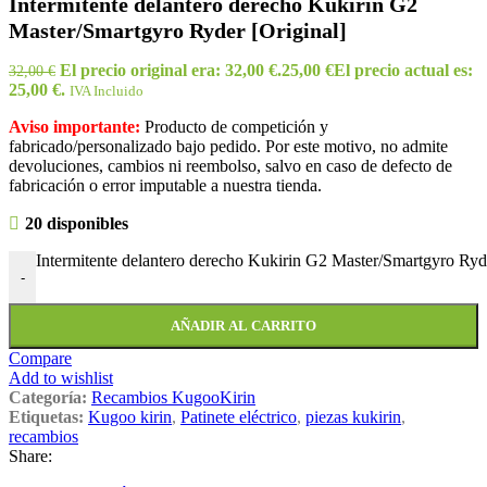
Intermitente delantero derecho Kukirin G2
Master/Smartgyro Ryder [Original]
El precio original era: 32,00 €.
25,00
€
El precio actual es:
32,00
€
25,00 €.
IVA Incluido
Aviso importante:
Producto de competición y
fabricado/personalizado bajo pedido. Por este motivo, no admite
devoluciones, cambios ni reembolso, salvo en caso de defecto de
fabricación o error imputable a nuestra tienda.
20 disponibles
Intermitente delantero derecho Kukirin G2 Master/Smartgyro Ryde
-
AÑADIR AL CARRITO
Compare
Add to wishlist
Categoría:
Recambios KugooKirin
Etiquetas:
Kugoo kirin
,
Patinete eléctrico
,
piezas kukirin
,
recambios
Share: