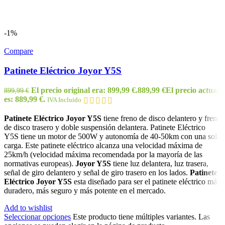
-1%
Compare
Patinete Eléctrico Joyor Y5S
El precio original era: 899,99 €.
889,99
€
El precio actual
899,99
€
es: 889,99 €.
IVA Incluido
Patinete Eléctrico Joyor Y5S
tiene freno de disco delantero y freno
de disco trasero y doble suspensión delantera. Patinete Eléctrico
Y5S tiene un motor de 500W y autonomía de 40-50km con una sola
carga. Este patinete eléctrico alcanza una velocidad máxima de
25km/h (velocidad máxima recomendada por la mayoría de las
normativas europeas).
Joyor Y5S
tiene luz delantera, luz trasera,
señal de giro delantero y señal de giro trasero en los lados.
Patinete
Eléctrico Joyor Y5S
esta diseñado para ser el patinete eléctrico más
duradero, más seguro y más potente en el mercado.
Add to wishlist
Seleccionar opciones
Este producto tiene múltiples variantes. Las