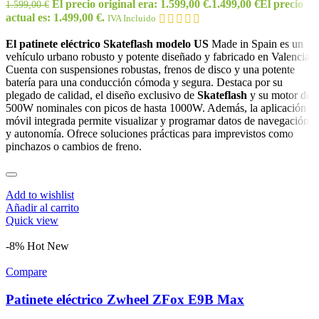
El precio original era: 1.599,00 €.
1.499,00
€
El precio
1.599,00
€
actual es: 1.499,00 €.
IVA Incluido
El patinete eléctrico Skateflash modelo US
Made in Spain es un
vehículo urbano robusto y potente diseñado y fabricado en Valencia.
Cuenta con suspensiones robustas, frenos de disco y una potente
batería para una conducción cómoda y segura. Destaca por su
plegado de calidad, el diseño exclusivo de
Skateflash
y su motor de
500W nominales con picos de hasta 1000W. Además, la aplicación
móvil integrada permite visualizar y programar datos de navegación
y autonomía. Ofrece soluciones prácticas para imprevistos como
pinchazos o cambios de freno.
Add to wishlist
Añadir al carrito
Quick view
-8%
Hot
New
Compare
Patinete eléctrico Zwheel ZFox E9B Max