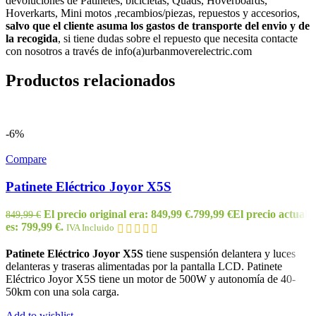
devoluciones de Patinetes, bicicletas, Quads, Hoverboards,
Hoverkarts, Mini motos ,recambios/piezas, repuestos y accesorios,
salvo que el cliente asuma los gastos de transporte del envio y de
la recogida
, si tiene dudas sobre el repuesto que necesita contacte
con nosotros a través de info(a)urbanmoverelectric.com
Productos relacionados
-6%
Compare
Patinete Eléctrico Joyor X5S
El precio original era: 849,99 €.
799,99
€
El precio actual
849,99
€
es: 799,99 €.
IVA Incluido
Patinete Eléctrico Joyor X5S
tiene suspensión delantera y luces
delanteras y traseras alimentadas por la pantalla LCD. Patinete
Eléctrico Joyor X5S tiene un motor de 500W y autonomía de 40-
50km con una sola carga.
Add to wishlist