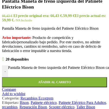
Pantalla Maneta de freno izquierda del Patinete
Eléctrico Bison
El precio original era: 66,43 €.
59,99
€
El precio actual es:
66,43
€
59,99 €.
IVA Incluido
Pantalla Maneta de freno izquierda del Patinete Eléctrico Bison
Aviso importante:
Producto de competición y
fabricado/personalizado bajo pedido. Por este motivo, no admite
devoluciones, cambios ni reembolso, salvo en caso de defecto de
fabricación o error imputable a nuestra tienda.
20 disponibles
Pantalla Maneta de freno izquierda del Patinete Eléctrico Bison c
-
AÑADIR AL CARRITO
Compare
Add to wishlist
Categoría:
Recambios Ecoxtrem
Etiquetas:
Bison
,
Patinete eléctrico
,
Patinete Eléctrico Para Adultos
,
recambios
,
Reparación Bison
,
Scooter eléctrico
,
Taller Bison