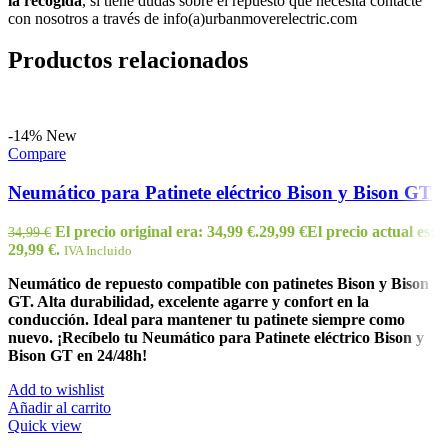
la recogida
, si tiene dudas sobre el repuesto que necesita contacte
con nosotros a través de info(a)urbanmoverelectric.com
Productos relacionados
-14%
New
Compare
Neumático para Patinete eléctrico Bison y Bison GT
El precio original era: 34,99 €.
29,99
€
El precio actual es:
34,99
€
29,99 €.
IVA Incluido
Neumático de repuesto compatible con patinetes Bison y Bison
GT. Alta durabilidad, excelente agarre y confort en la
conducción. Ideal para mantener tu patinete siempre como
nuevo. ¡Recíbelo tu Neumático para Patinete eléctrico Bison y
Bison GT en 24/48h!
Add to wishlist
Añadir al carrito
Quick view