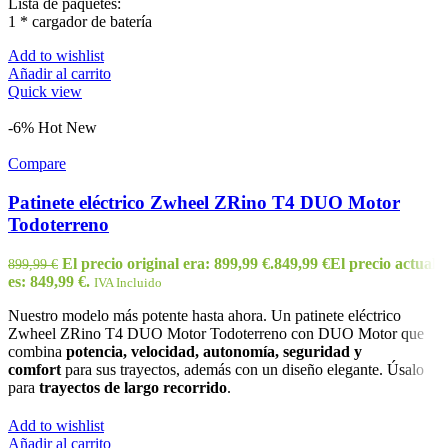
Lista de paquetes:
1 * cargador de batería
Add to wishlist
Añadir al carrito
Quick view
-6%
Hot
New
Compare
Patinete eléctrico Zwheel ZRino T4 DUO Motor
Todoterreno
El precio original era: 899,99 €.
849,99
€
El precio actual
899,99
€
es: 849,99 €.
IVA Incluido
Nuestro modelo más potente hasta ahora. Un patinete eléctrico
Zwheel ZRino T4 DUO Motor Todoterreno con DUO Motor que
combina
potencia,
velocidad, autonomía, seguridad y
comfort
para sus trayectos, además con un diseño elegante. Úsalo
para
trayectos de largo recorrido
.
Add to wishlist
Añadir al carrito