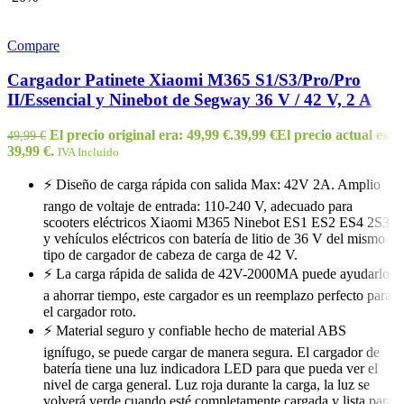
Compare
Cargador Patinete Xiaomi M365 S1/S3/Pro/Pro
II/Essencial y Ninebot de Segway 36 V / 42 V, 2 A
El precio original era: 49,99 €.
39,99
€
El precio actual es:
49,99
€
39,99 €.
IVA Incluido
⚡ Diseño de carga rápida con salida Max: 42V 2A. Amplio
rango de voltaje de entrada: 110-240 V, adecuado para
scooters eléctricos Xiaomi M365 Ninebot ES1 ES2 ES4 2S3
y vehículos eléctricos con batería de litio de 36 V del mismo
tipo de cargador de cabeza de carga de 42 V.
⚡ La carga rápida de salida de 42V-2000MA puede ayudarlo
a ahorrar tiempo, este cargador es un reemplazo perfecto para
el cargador roto.
⚡ Material seguro y confiable hecho de material ABS
ignífugo, se puede cargar de manera segura. El cargador de
batería tiene una luz indicadora LED para que pueda ver el
nivel de carga general. Luz roja durante la carga, la luz se
volverá verde cuando esté completamente cargada y lista para