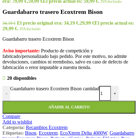
era: 79,99 €.
59,99
€
El precio actual es: 59,99 €.
IVA Incluido
Guardabarro trasero Ecoxtrem Bison
El precio original era: 34,19 €.
29,99
€
El precio actual es:
34,19
€
29,99 €.
IVA Incluido
Guardabarro trasero Ecoxtrem Bison
Aviso importante:
Producto de competición y
fabricado/personalizado bajo pedido. Por este motivo, no admite
devoluciones, cambios ni reembolso, salvo en caso de defecto de
fabricación o error imputable a nuestra tienda.
20 disponibles
Guardabarro trasero Ecoxtrem Bison cantidad
-
+
AÑADIR AL CARRITO
Compare
Add to wishlist
Categoría:
Recambios Ecoxtrem
Etiquetas:
Bison
,
Ecoxtrem
,
EcoXtrem Delta 4000W
,
Guardabarro