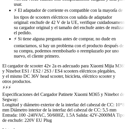
usar.
⚡ El adaptador de corriente es compatible con la mayoría de
los tipos de scooters eléctricos con salida de adaptador
original: enchufe de 42 V de la UE, verifique cuidadosamente
su cargador original y el tamaño del enchufe antes de realizar
el pedido.
⚡ Si tiene alguna pregunta antes de comprar, no dude en
contactarnos, si hay un problema con el producto después de
su compra, podemos reembolsarlo o reemplazarlo por uno
nuevo, el cliente primero.
El cargador de scooter 42v 2a es adecuado para Xiaomi Mijia M365
y Ninebot ES1 / ES2 / 2S3 / ES4 scooters eléctricos plegables,
y el mismo DC 36V head scooter, bicicleta, eléctrico scooter y
otros productos.
⚡⚡⚡
Especificaciones del Cargador Patinete Xiaomi M365 y Ninebot de
Segway:
Longitud y diámetro exterior de la interfaz del cabezal de CC: 10*8
mm Diámetro interior de la interfaz del cabezal de CC: 5,5 mm
Entrada: 100 -240VAC, 50/60HZ, 1.5A Salida: 42V-2000MA Tipo
de enchufe: 220V EU Plug