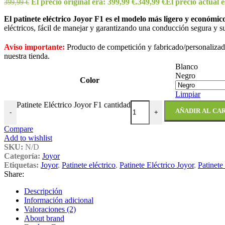
El precio original era: 399,99 €.
349,99
€
El precio actual e
399,99
€
El patinete eléctrico Joyor F1 es el modelo más ligero y económic
eléctricos, fácil de manejar y garantizando una conducción segura y s
Aviso importante:
Producto de competición y fabricado/personalizado
nuestra tienda.
Blanco
Negro
Color
Limpiar
Patinete Eléctrico Joyor F1 cantidad
AÑADIR AL CA
-
+
Compare
Add to wishlist
SKU:
N/D
Categoría:
Joyor
Etiquetas:
Joyor
,
Patinete eléctrico
,
Patinete Eléctrico Joyor
,
Patinete
Share:
Descripción
Información adicional
Valoraciones (2)
About brand