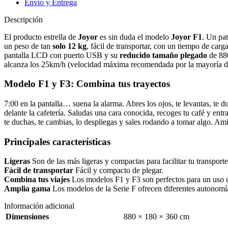
Envío y Entrega
Descripción
El producto estrella de
Joyor
es sin duda el modelo
Joyor F1
. Un pat
un peso de tan
solo 12 kg
, fácil de transportar, con un tiempo de car
pantalla LCD con puerto USB y su
reducido tamaño plegado
de 880
alcanza los 25km/h (velocidad máxima recomendada por la mayoría d
Modelo F1 y F3: Combina tus trayectos
7:00 en la pantalla… suena la alarma. Abres los ojos, te levantas, te duc
delante la cafetería. Saludas una cara conocida, recoges tu café y ent
te duchas, te cambias, lo despliegas y sales rodando a tomar algo. Amig
Principales características
Ligeras
Son de las más ligeras y compactas para facilitar tu transporte 
Fácil de transportar
Fácil y compacto de plegar.
Combina tus viajes
Los modelos F1 y F3 son perfectos para un uso u
Amplia gama
Los modelos de la Serie F ofrecen diferentes autonomía
Información adicional
Dimensiones
880 × 180 × 360 cm