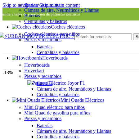
Piezas y recambios
Skip to navigation
Skip to main content
Cámara de aire, Neumáticos y Llantas
Tienda y taller de reparación de patinetes eléctricos
Baterías
Centralitas y balastros
Coches eléctricos
Coches eléctricos para niños
S
Piezas y recambios
Baterías
Centralitas y balastros
Hoverboards
Hoverboards
Hoverkart
-13%
Piezas y recambios
Baterías
Cámara de aire, Neumáticos y Llantas
Centralitas y balastros
Mini Quads Eléctricos
Mini Quad eléctrico para niños
Mini Quad de gasolina para niños
Piezas y recambios
Baterías
Cámara de aire, Neumáticos y Llantas
Centralitas y balastros