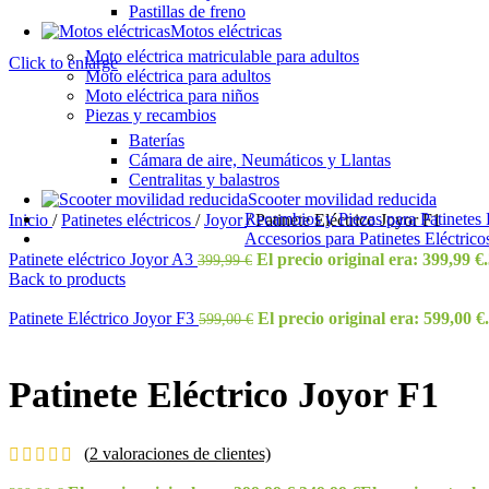
Pastillas de freno
Motos eléctricas
Moto eléctrica matriculable para adultos
Click to enlarge
Moto eléctrica para adultos
Moto eléctrica para niños
Piezas y recambios
Baterías
Cámara de aire, Neumáticos y Llantas
Centralitas y balastros
Scooter movilidad reducida
Recambios y Piezas para Patinetes 
Inicio
/
Patinetes eléctricos
/
Joyor
/
Patinete Eléctrico Joyor F1
Accesorios para Patinetes Eléctrico
Patinete eléctrico Joyor A3
El precio original era: 399,99 €.
399,99
€
Back to products
Patinete Eléctrico Joyor F3
El precio original era: 599,00 €.
599,00
€
Patinete Eléctrico Joyor F1
(
2
valoraciones de clientes)