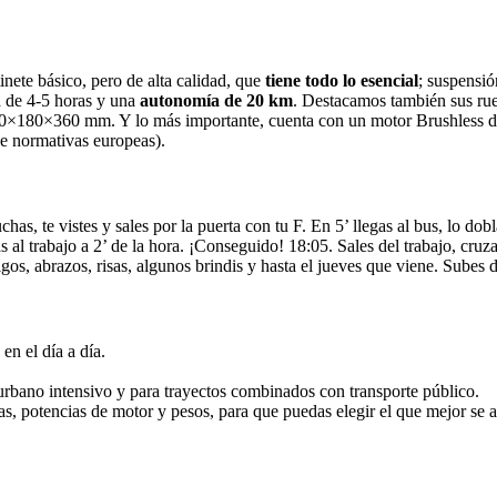
inete básico, pero de alta calidad, que
tiene todo lo esencial
; suspensió
ga de 4-5 horas y una
autonomía de 20 km
. Destacamos también sus rue
×180×360 mm. Y lo más importante, cuenta con un motor Brushless de
e normativas europeas).
has, te vistes y sales por la puerta con tu F. En 5’ llegas al bus, lo dobl
ras al trabajo a 2’ de la hora. ¡Conseguido! 18:05. Sales del trabajo, cru
os, abrazos, risas, algunos brindis y hasta el jueves que viene. Subes de
en el día a día.
rbano intensivo y para trayectos combinados con transporte público.
s, potencias de motor y pesos, para que puedas elegir el que mejor se a