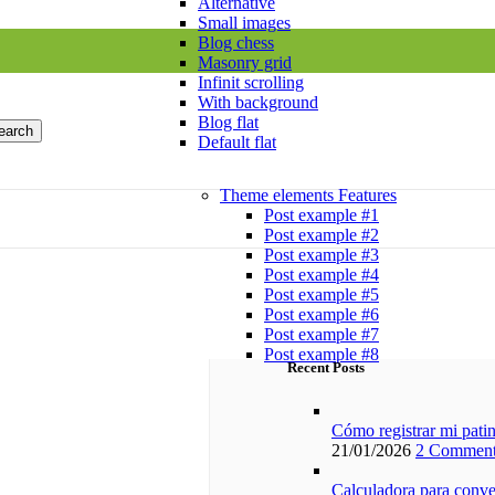
Alternative
Small images
Blog chess
Masonry grid
Infinit scrolling
With background
Blog flat
earch
Default flat
Theme elements
Features
Post example #1
Post example #2
Post example #3
Post example #4
Post example #5
Post example #6
Post example #7
Post example #8
Recent Posts
Cómo registrar mi pati
21/01/2026
2 Comment
Calculadora para conver