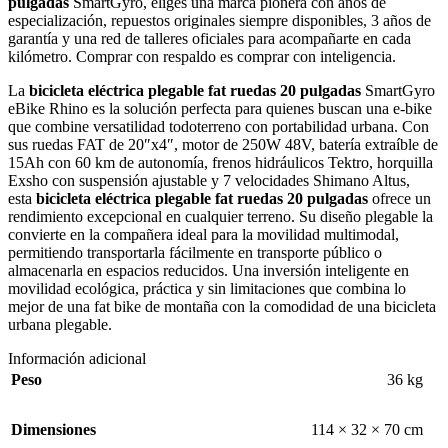
pulgadas
SmartGyro, eliges una marca pionera con años de
especialización, repuestos originales siempre disponibles, 3 años de
garantía y una red de talleres oficiales para acompañarte en cada
kilómetro. Comprar con respaldo es comprar con inteligencia.
La
bicicleta eléctrica plegable fat ruedas 20 pulgadas
SmartGyro
eBike Rhino es la solución perfecta para quienes buscan una e-bike
que combine versatilidad todoterreno con portabilidad urbana. Con
sus ruedas FAT de 20″x4″, motor de 250W 48V, batería extraíble de
15Ah con 60 km de autonomía, frenos hidráulicos Tektro, horquilla
Exsho con suspensión ajustable y 7 velocidades Shimano Altus,
esta
bicicleta eléctrica plegable fat ruedas 20 pulgadas
ofrece un
rendimiento excepcional en cualquier terreno. Su diseño plegable la
convierte en la compañera ideal para la movilidad multimodal,
permitiendo transportarla fácilmente en transporte público o
almacenarla en espacios reducidos. Una inversión inteligente en
movilidad ecológica, práctica y sin limitaciones que combina lo
mejor de una fat bike de montaña con la comodidad de una bicicleta
urbana plegable.
Información adicional
Peso
36 kg
Dimensiones
114 × 32 × 70 cm