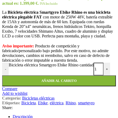
actual es: 1.399,00 €.
IVA Incluido
La
Bicicleta eléctrica Smartgyro Ebike Rhino es una bicicleta
eléctrica plegable FAT
con motor de 250W 48V, batería extraíble
de 15Ah y autonomía de más de 60 km. Equipada con ruedas
Kenda de 20″x4″ neumáticas, frenos hidráulicos Tektro, horquilla
Exsho, 7 velocidades Shimano Altus, cuadro de aluminio y display
LCD a color con USB. Perfecta para montaña, playa y ciudad.
Aviso importante:
Producto de competición y
fabricado/personalizado bajo pedido. Por este motivo, no admite
devoluciones, cambios ni reembolso, salvo en caso de defecto de
fabricación o error imputable a nuestra tienda.
Bicicleta eléctrica Smartgyro Ebike Rhino cantidad
-
+
AÑADIR AL CARRITO
Compare
Add to wishlist
Categoría:
Bicicletas eléctricas
Etiquetas:
Bicicleta
,
Ebike
,
eléctrica
,
Rhino
,
smartgyro
Share:
Descripción