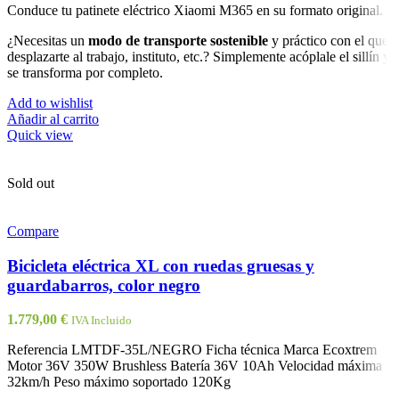
Conduce tu patinete eléctrico Xiaomi M365 en su formato original.
¿Necesitas un
modo de transporte sostenible
y práctico con el que
desplazarte al trabajo, instituto, etc.? Simplemente acóplale el sillín y
se transforma por completo.
Add to wishlist
Añadir al carrito
Quick view
Sold out
Compare
Bicicleta eléctrica XL con ruedas gruesas y
guardabarros, color negro
1.779,00
€
IVA Incluido
Referencia LMTDF-35L/NEGRO Ficha técnica Marca Ecoxtrem
Motor 36V 350W Brushless Batería 36V 10Ah Velocidad máxima
32km/h Peso máximo soportado 120Kg