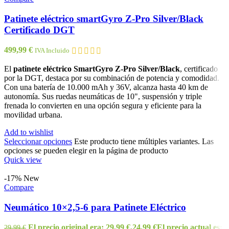
Patinete eléctrico smartGyro Z-Pro Silver/Black
Certificado DGT
499,99
€
IVA Incluido
El
patinete eléctrico SmartGyro Z-Pro Silver/Black
, certificado
por la DGT, destaca por su combinación de potencia y comodidad.
Con una batería de 10.000 mAh y 36V, alcanza hasta 40 km de
autonomía. Sus ruedas neumáticas de 10", suspensión y triple
frenada lo convierten en una opción segura y eficiente para la
movilidad urbana.
Add to wishlist
Seleccionar opciones
Este producto tiene múltiples variantes. Las
opciones se pueden elegir en la página de producto
Quick view
-17%
New
Compare
Neumático 10×2,5-6 para Patinete Eléctrico
El precio original era: 29,99 €.
24,99
€
El precio actual es:
29,99
€