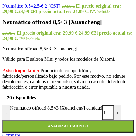
Neumático 9,5×2,5-6,2 [CST]
El precio original era:
29,99
€
29,99 €.
24,99
€
El precio actual es: 24,99 €.
IVA Incluido
Neumático offroad 8,5×3 [Xuancheng]
El precio original era: 29,99 €.
24,99
€
El precio actual es:
29,99
€
24,99 €.
IVA Incluido
Neumático offroad 8,5×3 [Xuancheng].
Válido para Dualtron Mini y todos los modelos de Xiaomi.
Aviso importante:
Producto de competición y
fabricado/personalizado bajo pedido. Por este motivo, no admite
devoluciones, cambios ni reembolso, salvo en caso de defecto de
fabricación o error imputable a nuestra tienda.
20 disponibles
Neumático offroad 8,5×3 [Xuancheng] cantidad
-
+
AÑADIR AL CARRITO
Compare