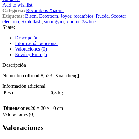
Add to wishlist
Categoría:
Recambios Xiaomi
Etiquetas:
Bison
,
Ecoxtrem
,
Joyor
,
recambios
,
Rueda
,
Scooter
eléctrico
,
Skateflash
,
smartgyro
,
xiaomi
,
Zwheel
Share:
Descripción
Información adicional
Valoraciones (0)
Envío y Entrega
Descripción
Neumático offroad 8,5×3 [Xuancheng]
Información adicional
Peso
0,8 kg
Dimensiones
20 × 20 × 10 cm
Valoraciones (0)
Valoraciones