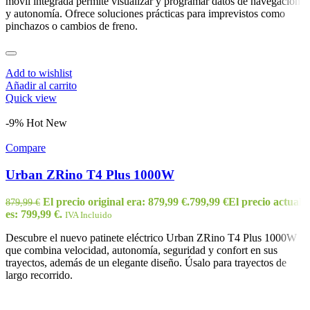
móvil integrada permite visualizar y programar datos de navegación
y autonomía. Ofrece soluciones prácticas para imprevistos como
pinchazos o cambios de freno.
Add to wishlist
Añadir al carrito
Quick view
-9%
Hot
New
Compare
Urban ZRino T4 Plus 1000W
El precio original era: 879,99 €.
799,99
€
El precio actual
879,99
€
es: 799,99 €.
IVA Incluido
Descubre el nuevo patinete eléctrico Urban ZRino T4 Plus 1000W
que combina velocidad, autonomía, seguridad y confort en sus
trayectos, además de un elegante diseño. Úsalo para trayectos de
largo recorrido.