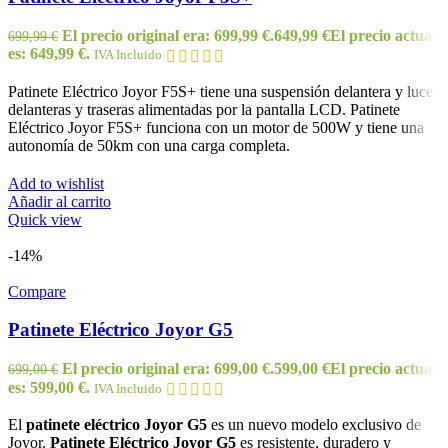
El precio original era: 699,99 €.
649,99
€
El precio actual
699,99
€
es: 649,99 €.
IVA Incluido
Patinete Eléctrico Joyor F5S+ tiene una suspensión delantera y luces
delanteras y traseras alimentadas por la pantalla LCD. Patinete
Eléctrico Joyor F5S+ funciona con un motor de 500W y tiene una
autonomía de 50km con una carga completa.
Add to wishlist
Añadir al carrito
Quick view
-14%
Compare
Patinete Eléctrico Joyor G5
El precio original era: 699,00 €.
599,00
€
El precio actual
699,00
€
es: 599,00 €.
IVA Incluido
El
patinete eléctrico Joyor G5
es un nuevo modelo exclusivo de
Joyor.
Patinete Eléctrico Joyor G5
es resistente, duradero y