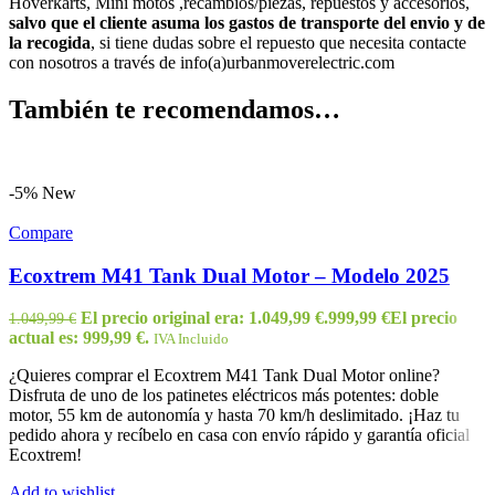
Hoverkarts, Mini motos ,recambios/piezas, repuestos y accesorios,
salvo que el cliente asuma los gastos de transporte del envio y de
la recogida
, si tiene dudas sobre el repuesto que necesita contacte
con nosotros a través de info(a)urbanmoverelectric.com
También te recomendamos…
-5%
New
Compare
Ecoxtrem M41 Tank Dual Motor – Modelo 2025
El precio original era: 1.049,99 €.
999,99
€
El precio
1.049,99
€
actual es: 999,99 €.
IVA Incluido
¿Quieres comprar el Ecoxtrem M41 Tank Dual Motor online?
Disfruta de uno de los patinetes eléctricos más potentes: doble
motor, 55 km de autonomía y hasta 70 km/h deslimitado. ¡Haz tu
pedido ahora y recíbelo en casa con envío rápido y garantía oficial
Ecoxtrem!
Add to wishlist