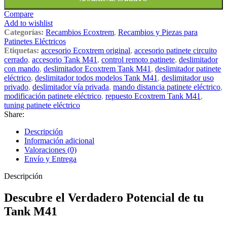
Compare
Add to wishlist
Categorías:
Recambios Ecoxtrem
,
Recambios y Piezas para
Patinetes Eléctricos
Etiquetas:
accesorio Ecoxtrem original
,
accesorio patinete circuito
cerrado
,
accesorio Tank M41
,
control remoto patinete
,
deslimitador
con mando
,
deslimitador Ecoxtrem Tank M41
,
deslimitador patinete
eléctrico
,
deslimitador todos modelos Tank M41
,
deslimitador uso
privado
,
deslimitador vía privada
,
mando distancia patinete eléctrico
,
modificación patinete eléctrico
,
repuesto Ecoxtrem Tank M41
,
tuning patinete eléctrico
Share:
Descripción
Información adicional
Valoraciones (0)
Envío y Entrega
Descripción
Descubre el Verdadero Potencial de tu
Tank M41