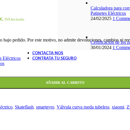
Calculadora para conv
Patinetes Eléctricos
24/02/2025
1 Comme
€.
IVA Incluido
 bajo pedido. Por este motivo, no admite devoluciones, cambios ni reem
Certificación de los 
30/01/2024
1 Comme
CONTACTA-NOS
s Eléctricos
CONTRATA TU SEGURO
cos
AÑADIR AL CARRITO
éctrico
,
Skateflash
,
smartgyro
,
Válvula curva rueda tubeless
,
xiaomi
,
Z