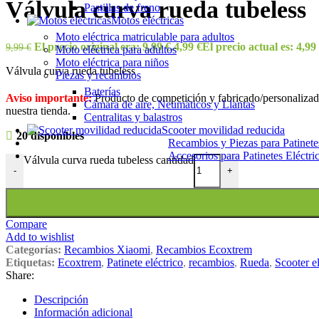
Válvula curva rueda tubeless
Pastillas de freno
Motos eléctricas
Moto eléctrica matriculable para adultos
El precio original era: 9,99 €.
4,99
€
El precio actual es: 4,99 
9,99
€
Moto eléctrica para adultos
Moto eléctrica para niños
Válvula curva rueda tubeless
Piezas y recambios
Baterías
Aviso importante:
Producto de competición y fabricado/personalizado
Cámara de aire, Neumáticos y Llantas
nuestra tienda.
Centralitas y balastros
Scooter movilidad reducida
20 disponibles
Recambios y Piezas para Patinete
Accesorios para Patinetes Eléctri
Válvula curva rueda tubeless cantidad
-
+
Compare
Add to wishlist
Categorías:
Recambios Xiaomi
,
Recambios Ecoxtrem
Etiquetas:
Ecoxtrem
,
Patinete eléctrico
,
recambios
,
Rueda
,
Scooter el
Share:
Descripción
Información adicional