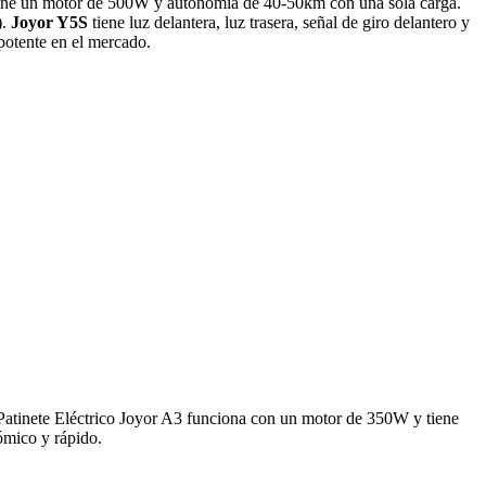
S tiene un motor de 500W y autonomía de 40-50km con una sola carga.
).
Joyor Y5S
tiene luz delantera, luz trasera, señal de giro delantero y
potente en el mercado.
D. Patinete Eléctrico Joyor A3 funciona con un motor de 350W y tiene
ómico y rápido.