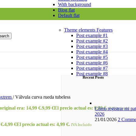
With background
Blog flat
Default flat
Theme elements
Features
Post example #1
earch
Post example #2
Post example #3
Post example #4
Post example #5
Post example #6
Post example #7
Post example #8
Recent Posts
oxtrem
/
Válvula curva rueda tubeless
original era: 14,99 €.
9,99
€
El precio actual es: 9,99 €.
IVA Incluido
Cómo registrar mi pa
2026
21/01/2026
2 Comme
 €.
4,99
€
El precio actual es: 4,99 €.
IVA Incluido