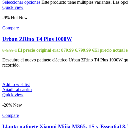
Seleccionar opciones
Este producto tiene múltiples variantes. Las opc
Quick view
-9%
Hot
New
Compare
Urban ZRino T4 Plus 1000W
El precio original era: 879,99 €.
799,99
€
El precio actual e
879,99
€
Descubre el nuevo patinete eléctrico Urban ZRino T4 Plus 1000W que 
recorrido.
Add to wishlist
Añadir al carrito
Quick view
-20%
New
Compare
Llanta patinete Xiaomi Mijia M365, 1S y Essential 8.