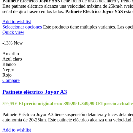
Patinete Eléctrico Joyor Y5S
tiene freno de disco delantero y freno
Este patinete eléctrico alcanza una velocidad máxima de 25km/h (ve
señal de giro trasero en los lados.
Patinete Eléctrico Joyor Y5S
esta 
Add to wishlist
Seleccionar opciones
Este producto tiene múltiples variantes. Las opc
Quick view
-13%
New
Amarillo
Azul claro
Blanco
Negro
Rojo
Compare
Patinete eléctrico Joyor A3
El precio original era: 399,99 €.
349,99
€
El precio actual e
399,99
€
Patinete Eléctrico Joyor A3 tiene suspensión delantera y luces delant
autonomía de 20-25km. Este patinete eléctrico alcanza una velocidad
Add to wishlist