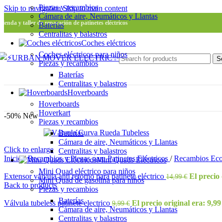
Piezas y recambios
Skip to navigation
Skip to main content
Cámara de aire, Neumáticos y Llantas
Tienda y taller de reparación de patinetes eléctricos
Baterías
Centralitas y balastros
Coches eléctricos
Coches eléctricos para niños
S
Piezas y recambios
Baterías
Centralitas y balastros
Hoverboards
Hoverboards
Hoverkart
-50%
New
Piezas y recambios
Baterías
Cámara de aire, Neumáticos y Llantas
Click to enlarge
Centralitas y balastros
Inicio
/
Recambios y Piezas para Patinetes Eléctricos
/
Recambios Ec
Mini Quads Eléctricos
Mini Quad eléctrico para niños
Extensor válvula anti retorno para patinete eléctrico
El precio 
14,99
€
Mini Quad de gasolina para niños
Back to products
Piezas y recambios
Baterías
Válvula tubeless patinete electrico
El precio original era: 9,99
9,99
€
Cámara de aire, Neumáticos y Llantas
Centralitas y balastros