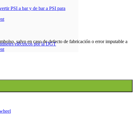
ertir PSI a bar y de bar a PSI para
nt
bolso, salvo en caso de defecto de fabricación o error imputable a
patinetes eléctricos por la DGT
nt
wheel