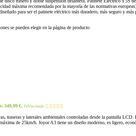
 de disco trasero y doble suspensión delantera. Patinete Eléctrico Y5
locidad máxima recomendada por la mayoría de las normativas europeas
diseñado para ser el patinete eléctrico más duradero, más seguro y más 
iones se pueden elegir en la página de producto
s: 349,99 €.
IVA Incluido
eras, traseras y laterales ambientales controladas desde la pantalla LC
 máxima de 25km/h. Joyor A3 tiene un diseño moderno, es ligero, econ