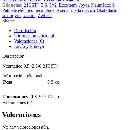
Etiquetas:
2 [CST]
,
5-6
,
5×2
,
Ecoxtrem
,
Joyor
,
Neumático 9
,
Patinete eléctrico
,
recambios
,
Rueda
,
rueda maciza
,
Skateflash
,
smartgyro
,
xiaomi
,
Zwheel
Share:
Descripción
Información adicional
Valoraciones (0)
Envío y Entrega
Descripción
Neumático 9,5×2,5-6,2 [CST]
Información adicional
Peso
0,8 kg
Dimensiones
20 × 20 × 10 cm
Valoraciones (0)
Valoraciones
No hay valoraciones aún.