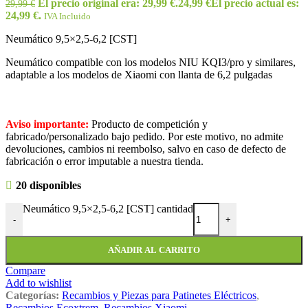
El precio original era: 29,99 €.
24,99
€
El precio actual es:
29,99
€
24,99 €.
IVA Incluido
Neumático 9,5×2,5-6,2 [CST]
Neumático compatible con los modelos NIU KQI3/pro y similares,
adaptable a los modelos de Xiaomi con llanta de 6,2 pulgadas
Aviso importante:
Producto de competición y
fabricado/personalizado bajo pedido. Por este motivo, no admite
devoluciones, cambios ni reembolso, salvo en caso de defecto de
fabricación o error imputable a nuestra tienda.
20 disponibles
Neumático 9,5×2,5-6,2 [CST] cantidad
-
+
AÑADIR AL CARRITO
Compare
Add to wishlist
Categorías:
Recambios y Piezas para Patinetes Eléctricos
,
Recambios Ecoxtrem
,
Recambios Xiaomi