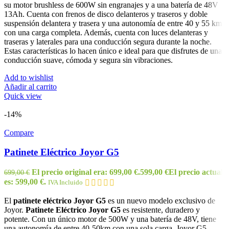
su motor brushless de 600W sin engranajes y a una batería de 48V
13Ah. Cuenta con frenos de disco delanteros y traseros y doble
suspensión delantera y trasera y una autonomía de entre 40 y 55 km
con una carga completa. Además, cuenta con luces delanteras y
traseras y laterales para una conducción segura durante la noche.
Estas características lo hacen único e ideal para que disfrutes de una
conducción suave, cómoda y segura sin vibraciones.
Add to wishlist
Añadir al carrito
Quick view
-14%
Compare
Patinete Eléctrico Joyor G5
El precio original era: 699,00 €.
599,00
€
El precio actual
699,00
€
es: 599,00 €.
IVA Incluido
El
patinete eléctrico Joyor G5
es un nuevo modelo exclusivo de
Joyor.
Patinete Eléctrico Joyor G5
es resistente, duradero y
potente. Con un único motor de 500W y una batería de 48V, tiene
una autonomía de entre 40-50km con una sola carga. Joyor G5