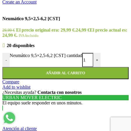
Create an Account
Neumático 9,5×2,5-6,2 [CST]
El precio original era: 29,99 €.
24,99
€
El precio actual es:
29,99
€
24,99 €.
IVA Incluido
20 disponibles
Neumático 9,5×2,5-6,2 [CST] cantidad
-
+
AÑADIR AL CARRITO
Compare
Add to wishlist
¿Necesitas ayuda?
Contacta con nosotros
URBAN MOVER ELECTRIC
El equipo suele responder en unos minutos.
Atención al cliente