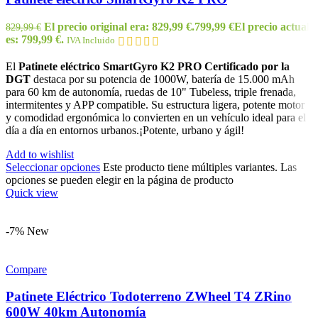
El precio original era: 829,99 €.
799,99
€
El precio actual
829,99
€
es: 799,99 €.
IVA Incluido
El
Patinete eléctrico SmartGyro K2 PRO Certificado por la
DGT
destaca por su potencia de 1000W, batería de 15.000 mAh
para 60 km de autonomía, ruedas de 10" Tubeless, triple frenada,
intermitentes y APP compatible. Su estructura ligera, potente motor
y comodidad ergonómica lo convierten en un vehículo ideal para el
día a día en entornos urbanos.¡Potente, urbano y ágil!
Add to wishlist
Seleccionar opciones
Este producto tiene múltiples variantes. Las
opciones se pueden elegir en la página de producto
Quick view
-7%
New
Compare
Patinete Eléctrico Todoterreno ZWheel T4 ZRino
600W 40km Autonomía