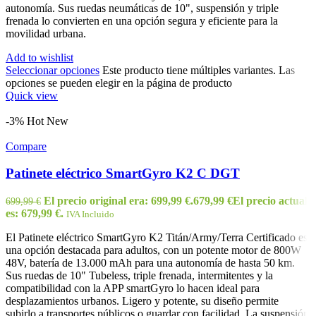
autonomía. Sus ruedas neumáticas de 10", suspensión y triple
frenada lo convierten en una opción segura y eficiente para la
movilidad urbana.
Add to wishlist
Seleccionar opciones
Este producto tiene múltiples variantes. Las
opciones se pueden elegir en la página de producto
Quick view
-3%
Hot
New
Compare
Patinete eléctrico SmartGyro K2 C DGT
El precio original era: 699,99 €.
679,99
€
El precio actual
699,99
€
es: 679,99 €.
IVA Incluido
El Patinete eléctrico SmartGyro K2 Titán/Army/Terra Certificado es
una opción destacada para adultos, con un potente motor de 800W
48V, batería de 13.000 mAh para una autonomía de hasta 50 km.
Sus ruedas de 10" Tubeless, triple frenada, intermitentes y la
compatibilidad con la APP smartGyro lo hacen ideal para
desplazamientos urbanos. Ligero y potente, su diseño permite
subirlo a transportes públicos o guardar con facilidad. La suspensión