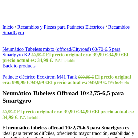
Inicio
/
Recambios y Piezas para Patinetes Eléctricos
/
Recambios
SmartGyro
Neumático Tubeless mixto (offroad/Cityroad) 60/70-6,5 para
Smartgyro K2
El precio original era: 39,99 €.
34,99
€
El
39,99
€
precio actual es: 34,99 €.
IVA Incluido
Back to products
Patinete eléctrico Ecoxtrem M41 Tank
El precio original
999,99
€
era: 999,99 €.
949,99
€
El precio actual es: 949,99 €.
IVA Incluido
Neumático Tubeless Offroad 10×2,75-6,5 para
Smartgyro
El precio original era: 39,99 €.
34,99
€
El precio actual es:
39,99
€
34,99 €.
IVA Incluido
El
neumático tubeless offroad 10×2,75-6,5 para Smartgyro
es
ideal para terrenos difíciles, ofreciendo mayor tracción, estabilidad y