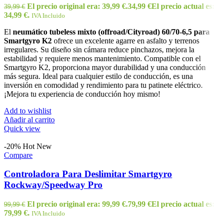
El precio original era: 39,99 €.
34,99
€
El precio actual es:
39,99
€
34,99 €.
IVA Incluido
El
neumático tubeless mixto (offroad/Cityroad) 60/70-6,5 para
Smartgyro K2
ofrece un excelente agarre en asfalto y terrenos
irregulares. Su diseño sin cámara reduce pinchazos, mejora la
estabilidad y requiere menos mantenimiento. Compatible con el
Smartgyro K2, proporciona mayor durabilidad y una conducción
más segura. Ideal para cualquier estilo de conducción, es una
inversión en comodidad y rendimiento para tu patinete eléctrico.
¡Mejora tu experiencia de conducción hoy mismo!
Add to wishlist
Añadir al carrito
Quick view
-20%
Hot
New
Compare
Controladora Para Deslimitar Smartgyro
Rockway/Speedway Pro
El precio original era: 99,99 €.
79,99
€
El precio actual es:
99,99
€
79,99 €.
IVA Incluido