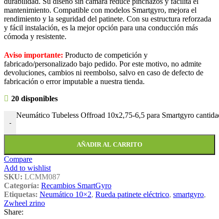
durabilidad. Su diseño sin cámara reduce pinchazos y facilita el
mantenimiento. Compatible con modelos Smartgyro, mejora el
rendimiento y la seguridad del patinete. Con su estructura reforzada
y fácil instalación, es la mejor opción para una conducción más
cómoda y resistente.
Aviso importante:
Producto de competición y
fabricado/personalizado bajo pedido. Por este motivo, no admite
devoluciones, cambios ni reembolso, salvo en caso de defecto de
fabricación o error imputable a nuestra tienda.
20 disponibles
Neumático Tubeless Offroad 10x2,75-6,5 para Smartgyro cantida
-
AÑADIR AL CARRITO
Compare
Add to wishlist
SKU:
LCMM087
Categoría:
Recambios SmartGyro
Etiquetas:
Neumático 10×2
,
Rueda patinete eléctrico
,
smartgyro
,
Zwheel zrino
Share: