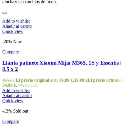
pinchazos o cambios de freno.
Add to wishlist
Añadir al carrito
Quick view
-20%
New
Compare
Llanta patinete Xiaomi Mijia M365, 1S y Essential
8.5 x 2
El precio original era: 49,99 €.
39,99
€
El precio actual es:
49,99
€
39,99 €.
IVA Incluido
Add to wishlist
Añadir al carrito
Quick view
-13%
Sold out
Compare