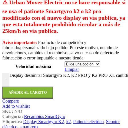
⚠️​ Urban Mover Electric no se hace responsable si
se usa el patinete Smartgyro k2 o k2 pro
modificado con el nuevo display en vía publica, ya
que esta totalmente prohibido circular a más de
25km/h en vía publica.
Aviso importante:
Producto de competición y
fabricado/personalizado bajo pedido. Por este motivo, no admite
devoluciones, cambios ni reembolso, salvo en caso de defecto de
fabricación o error imputable a nuestra tienda.
Velocidad máxima
Limpiar
Display deslimitar Smartgyro K2, K2 PRO y K2 PRO XL cantid
-
AÑADIR AL CARRITO
Compare
Add to wishlist
SKU:
N/D
Categoría:
Recambios SmartGyro
Etiquetas:
Display Smartgyro K2
,
k2
,
Patinete eléctrico
,
Scooter
eléctrico
,
smartgyro