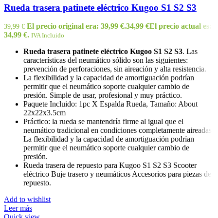
Rueda trasera patinete eléctrico Kugoo S1 S2 S3
El precio original era: 39,99 €.
34,99
€
El precio actual es:
39,99
€
34,99 €.
IVA Incluido
Rueda trasera patinete eléctrico Kugoo S1 S2 S3
. Las
características del neumático sólido son las siguientes:
prevención de perforaciones, sin aireación y alta resistencia.
La flexibilidad y la capacidad de amortiguación podrían
permitir que el neumático soporte cualquier cambio de
presión. Simple de usar, profesional y muy práctico.
Paquete Incluido: 1pc X Espalda Rueda, Tamaño: About
22x22x3.5cm
Práctico: la rueda se mantendría firme al igual que el
neumático tradicional en condiciones completamente aireadas.
La flexibilidad y la capacidad de amortiguación podrían
permitir que el neumático soporte cualquier cambio de
presión.
Rueda trasera de repuesto para Kugoo S1 S2 S3 Scooter
eléctrico Buje trasero y neumáticos Accesorios para piezas de
repuesto.
Add to wishlist
Leer más
Quick view