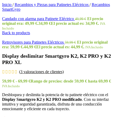
Inicio
/
Recambios y Piezas para Patinetes Eléctricos
/
Recambios
SmartGyro
Candado con alarma para Patinete Eléctrico
El precio
49,99
€
original era: 49,99 €.
34,99
€
El precio actual es: 34,99 €.
IVA
Incluido
Back to products
Retrovisores para Patinetes Eléctricos
El precio original
59,99
€
era: 59,99 €.
44,99
€
El precio actual es: 44,99 €.
IVA Incluido
Display deslimitar Smartgyro K2, K2 PRO y K2
PRO XL
(
3
valoraciones de clientes)
59,99
€
-
69,99
€
Rango de precios: desde 59,99 € hasta 69,99 €
IVA Incluido
Desbloquea y deslimita la potencia de tu patinete eléctrico con el
Display Smartgyro K2 y K2 PRO modificado
. Con su interfaz
intuitiva y seguridad garantizada, disfruta de una conducción
emocionante y eficiente en cada trayecto.