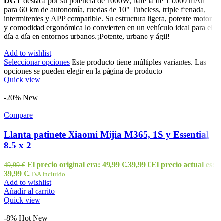
DGT
destaca por su potencia de 1000W, batería de 15.000 mAh
para 60 km de autonomía, ruedas de 10" Tubeless, triple frenada,
intermitentes y APP compatible. Su estructura ligera, potente motor
y comodidad ergonómica lo convierten en un vehículo ideal para el
día a día en entornos urbanos.¡Potente, urbano y ágil!
Add to wishlist
Seleccionar opciones
Este producto tiene múltiples variantes. Las
opciones se pueden elegir en la página de producto
Quick view
-20%
New
Compare
Llanta patinete Xiaomi Mijia M365, 1S y Essential
8.5 x 2
El precio original era: 49,99 €.
39,99
€
El precio actual es:
49,99
€
39,99 €.
IVA Incluido
Add to wishlist
Añadir al carrito
Quick view
-8%
Hot
New