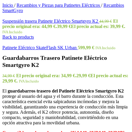
Inicio
/
Recambios y Piezas para Patinetes Eléctricos
/
Recambios
SmartGyro
Suspensión trasera Patinete Eléctrico Smartgyro K2
El
44,99
€
precio original era: 44,99 €.
39,99
€
El precio actual es: 39,99 €.
IVA Incluido
Back to products
Patinete Eléctrico SkateFlash SK Urban
599,99
€
IVA Incluido
Guardabarros Trasero Patinete Eléctrico
Smartgyro K2
El precio original era: 34,99 €.
29,99
€
El precio actual es:
34,99
€
29,99 €.
IVA Incluido
El
guardabarros trasero del Patinete Eléctrico Smartgyro K2
protege al usuario del agua y el barro durante la conducción. Esta
característica esencial evita salpicaduras incómodas y mejora la
visibilidad, garantizando una experiencia de conducción más limpia
y segura. Además, el K2 ofrece potencia, autonomía, diseño
compacto, seguridad y maniobrabilidad, convirtiéndolo en una
opción atractiva para la movilidad urbana.