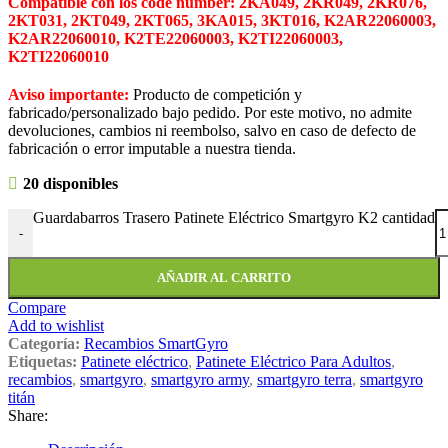
Compatible con los code number: 2KA049, 2KR049, 2KR076,
2KT031, 2KT049, 2KT065, 3KA015, 3KT016, K2AR22060003,
K2AR22060010, K2TE22060003, K2TI22060003,
K2TI22060010
Aviso importante:
Producto de competición y
fabricado/personalizado bajo pedido. Por este motivo, no admite
devoluciones, cambios ni reembolso, salvo en caso de defecto de
fabricación o error imputable a nuestra tienda.
20 disponibles
Guardabarros Trasero Patinete Eléctrico Smartgyro K2 cantidad
-
AÑADIR AL CARRITO
Compare
Add to wishlist
Categoría:
Recambios SmartGyro
Etiquetas:
Patinete eléctrico
,
Patinete Eléctrico Para Adultos
,
recambios
,
smartgyro
,
smartgyro army
,
smartgyro terra
,
smartgyro
titán
Share: