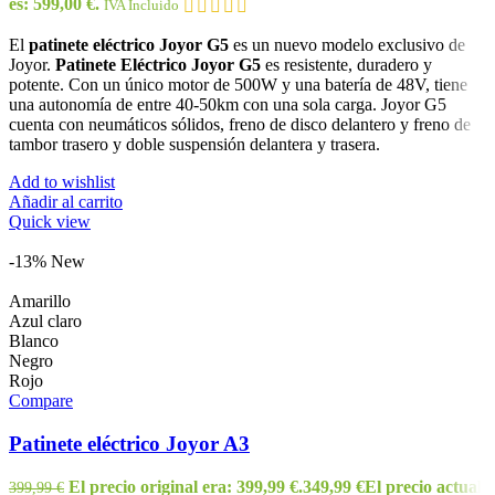
es: 599,00 €.
IVA Incluido
El
patinete eléctrico Joyor G5
es un nuevo modelo exclusivo de
Joyor.
Patinete Eléctrico Joyor G5
es resistente, duradero y
potente. Con un único motor de 500W y una batería de 48V, tiene
una autonomía de entre 40-50km con una sola carga. Joyor G5
cuenta con neumáticos sólidos, freno de disco delantero y freno de
tambor trasero y doble suspensión delantera y trasera.
Add to wishlist
Añadir al carrito
Quick view
-13%
New
Amarillo
Azul claro
Blanco
Negro
Rojo
Compare
Patinete eléctrico Joyor A3
El precio original era: 399,99 €.
349,99
€
El precio actual
399,99
€