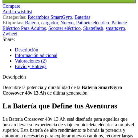
Compare
Add to wishlist
Categorías:
Recambios SmartGyro
,
Baterías
Etiquetas:
Batería
,
cargador
,
Nuevo
,
Patinete eléctrico
,
Patinete
Eléctrico Para Adultos
,
Scooter eléctrico
,
Skateflash
,
smartgyro
,
Zwheel
Share:
Descripción
Información adicional
Valoraciones (2)
Envío y Entrega
Descripción
Descubre la potencia y durabilidad de la
Batería SmartGyro
Crossover 48v 13 Ah
de última generación
La Batería que Define tus Aventuras
La Batería Crossover 48v 13 Ah está diseñada para aquellos que
buscan llevar su experiencia de viaje en bicicleta eléctrica a un nivel
superior. Esta batería de alto rendimiento te brinda la potencia y
autonomía necesarias para explorar nuevos caminos, recorrer largas