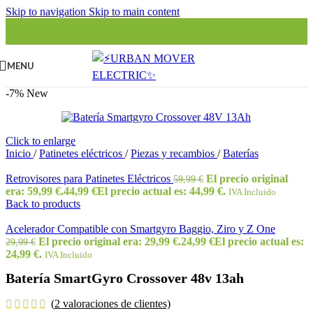
Skip to navigation
Skip to main content
MENU
-7%
New
Click to enlarge
Inicio
/
Patinetes eléctricos
/
Piezas y recambios
/
Baterías
Retrovisores para Patinetes Eléctricos
El precio original
59,99
€
era: 59,99 €.
44,99
€
El precio actual es: 44,99 €.
IVA Incluido
Back to products
Acelerador Compatible con Smartgyro Baggio, Ziro y Z One
El precio original era: 29,99 €.
24,99
€
El precio actual es:
29,99
€
24,99 €.
IVA Incluido
Batería SmartGyro Crossover 48v 13ah
(
2
valoraciones de clientes)