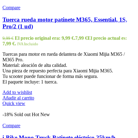
Compare
Tuerca rueda motor patinete M365, Essential, 1S,
Pro/2 (1 ud)
El precio original era: 9,99 €.
7,99
€
El precio actual es:
9,99
€
7,99 €.
IVA Incluido
Tuercas para motor en rueda delantera de Xiaomi Mijia M365 /
M365 Pro.
Material: aleación de alta calidad.
Una pieza de repuesto perfecta para Xiaomi Mijia M365.
Tu scooter puede funcionar de forma más segura.
El paquete incluye: 1 tuerca.
Add to wishlist
Añadir al carrito
Quick view
-18%
Sold out
Hot
New
Compare
i-Bike Mono Truck Patinete eléctrico 25km/h