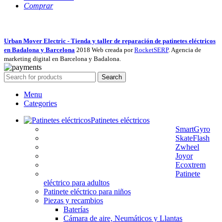
Comprar
Urban Mover Electric - Tienda y taller de reparación de patinetes eléctricos
en Badalona y Barcelona
2018 Web creada por
RocketSERP
. Agencia de
marketing digital en Barcelona y Badalona.
Search
Menu
Categories
Patinetes eléctricos
SmartGyro
SkateFlash
Zwheel
Joyor
Ecoxtrem
Patinete
eléctrico para adultos
Patinete eléctrico para niños
Piezas y recambios
Baterías
Cámara de aire, Neumáticos y Llantas