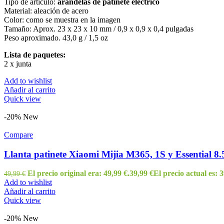
Tipo de artículo:
arandelas de patinete eléctrico
Material: aleación de acero
Color: como se muestra en la imagen
Tamaño: Aprox. 23 x 23 x 10 mm / 0,9 x 0,9 x 0,4 pulgadas
Peso aproximado. 43,0 g / 1,5 oz
Lista de paquetes:
2 x junta
Add to wishlist
Añadir al carrito
Quick view
-20%
New
Compare
Llanta patinete Xiaomi Mijia M365, 1S y Essential 8.
El precio original era: 49,99 €.
39,99
€
El precio actual es: 3
49,99
€
Add to wishlist
Añadir al carrito
Quick view
-20%
New