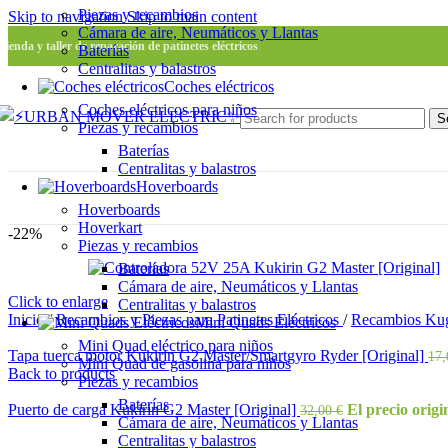
Piezas y recambios
Skip to navigation
Skip to main content
Cámara de aire, Neumáticos y Llantas
Tienda y taller de reparación de patinetes eléctricos
Baterías
Centralitas y balastros
Coches eléctricos
Coches eléctricos para niños
S
Piezas y recambios
Baterías
Centralitas y balastros
Hoverboards
Hoverboards
Hoverkart
-22%
Piezas y recambios
Baterías
Cámara de aire, Neumáticos y Llantas
Click to enlarge
Centralitas y balastros
Inicio
/
Recambios y Piezas para Patinetes Eléctricos
/
Recambios Ku
Mini Quads Eléctricos
Mini Quad eléctrico para niños
Tapa tuerca motor Kukirin G2 Master/Smartgyro Ryder [Original]
17
Mini Quad de gasolina para niños
Back to products
Piezas y recambios
Baterías
Puerto de carga Kukirin G2 Master [Original]
El precio origi
32,00
€
Cámara de aire, Neumáticos y Llantas
Centralitas y balastros