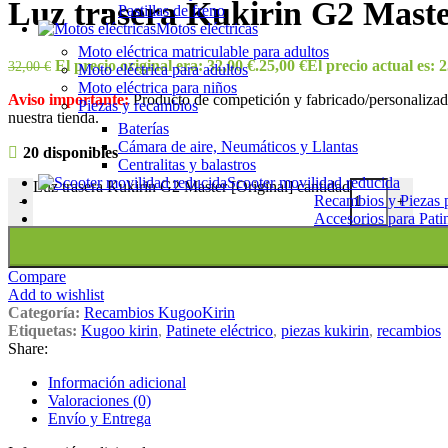
Luz trasera Kukirin G2 Maste
Pastillas de freno
Motos eléctricas
Moto eléctrica matriculable para adultos
El precio original era: 32,00 €.
25,00
€
El precio actual es: 2
32,00
€
Moto eléctrica para adultos
Moto eléctrica para niños
Aviso importante:
Producto de competición y fabricado/personalizado
Piezas y recambios
nuestra tienda.
Baterías
Cámara de aire, Neumáticos y Llantas
20 disponibles
Centralitas y balastros
Scooter movilidad reducida
Luz trasera Kukirin G2 Master [Original] cantidad
Recambios y Piezas p
-
+
Accesorios para Patin
Compare
Add to wishlist
Categoría:
Recambios KugooKirin
Etiquetas:
Kugoo kirin
,
Patinete eléctrico
,
piezas kukirin
,
recambios
Share:
Información adicional
Valoraciones (0)
Envío y Entrega