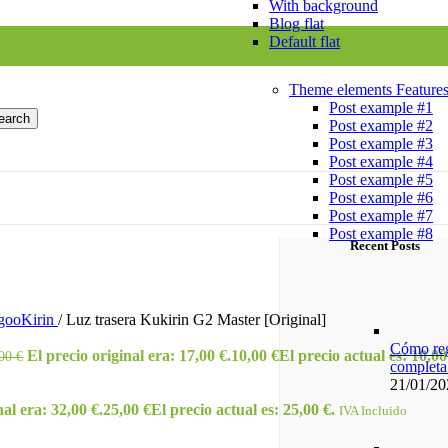
With background
Blog flat
Default flat
Theme elements
Feature
Post example #1
earch
Post example #2
Post example #3
Post example #4
Post example #5
Post example #6
Post example #7
Post example #8
Recent Posts
gooKirin
/
Luz trasera Kukirin G2 Master [Original]
Cómo reg
El precio original era: 17,00 €.
10,00
€
El precio actual es: 10,00
,00
€
completa
21/01/20
nal era: 32,00 €.
25,00
€
El precio actual es: 25,00 €.
IVA Incluido