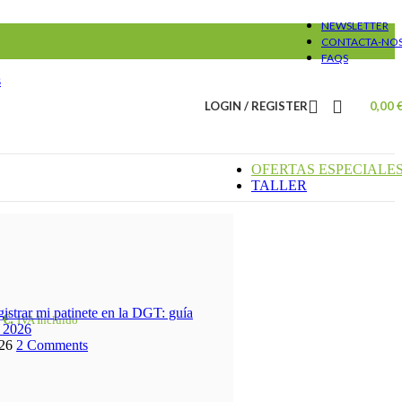
NEWSLETTER
CONTACTA-NO
FAQS
s
LOGIN / REGISTER
0,00
OFERTAS ESPECIALE
TALLER
istrar mi patinete en la DGT: guía
 €.
IVA Incluido
 2026
26
2 Comments