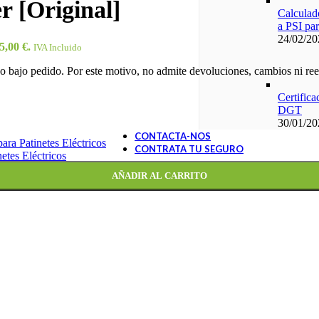
r [Original]
Calculado
a PSI par
24/02/20
5,00 €.
IVA Incluido
 bajo pedido. Por este motivo, no admite devoluciones, cambios ni reem
Certifica
DGT
30/01/20
CONTACTA-NOS
ara Patinetes Eléctricos
CONTRATA TU SEGURO
etes Eléctricos
AÑADIR AL CARRITO