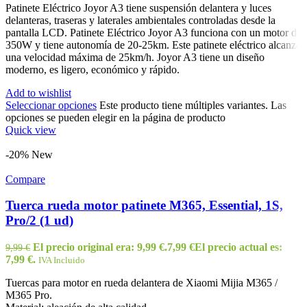
Patinete Eléctrico Joyor A3 tiene suspensión delantera y luces
delanteras, traseras y laterales ambientales controladas desde la
pantalla LCD. Patinete Eléctrico Joyor A3 funciona con un motor de
350W y tiene autonomía de 20-25km. Este patinete eléctrico alcanza
una velocidad máxima de 25km/h. Joyor A3 tiene un diseño
moderno, es ligero, económico y rápido.
Add to wishlist
Seleccionar opciones
Este producto tiene múltiples variantes. Las
opciones se pueden elegir en la página de producto
Quick view
-20%
New
Compare
Tuerca rueda motor patinete M365, Essential, 1S,
Pro/2 (1 ud)
El precio original era: 9,99 €.
7,99
€
El precio actual es:
9,99
€
7,99 €.
IVA Incluido
Tuercas para motor en rueda delantera de Xiaomi Mijia M365 /
M365 Pro.