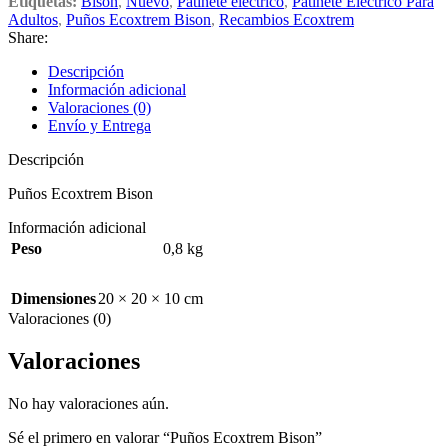
Etiquetas:
Bison
,
Nuevo
,
Patinete eléctrico
,
Patinete Eléctrico Para
Adultos
,
Puños Ecoxtrem Bison
,
Recambios Ecoxtrem
Share:
Descripción
Información adicional
Valoraciones (0)
Envío y Entrega
Descripción
Puños Ecoxtrem Bison
Información adicional
Peso
0,8 kg
Dimensiones
20 × 20 × 10 cm
Valoraciones (0)
Valoraciones
No hay valoraciones aún.
Sé el primero en valorar “Puños Ecoxtrem Bison”