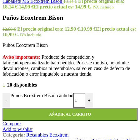
Caballete M6 Ecoxtrem Bison
El precio original era:
18,14
€
18,14 €.
14,99
€
El precio actual es: 14,99 €.
IVA Incluido
Puños Ecoxtrem Bison
El precio original era: 12,90 €.
10,99
€
El precio actual es:
12,90
€
10,99 €.
IVA Incluido
Puños Ecoxtrem Bison
Aviso importante:
Producto de competición y
fabricado/personalizado bajo pedido. Por este motivo, no admite
devoluciones, cambios ni reembolso, salvo en caso de defecto de
fabricación o error imputable a nuestra tienda.
20 disponibles
Puños Ecoxtrem Bison cantidad
-
+
AÑADIR AL CARRITO
Compare
Add to wishlist
Categoría:
Recambios Ecoxtrem