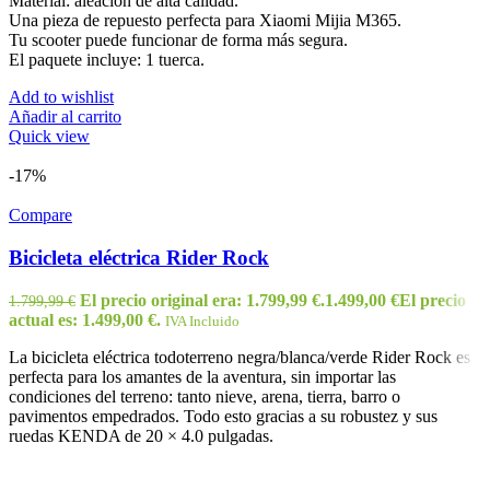
Material: aleación de alta calidad.
Una pieza de repuesto perfecta para Xiaomi Mijia M365.
Tu scooter puede funcionar de forma más segura.
El paquete incluye: 1 tuerca.
Add to wishlist
Añadir al carrito
Quick view
-17%
Compare
Bicicleta eléctrica Rider Rock
El precio original era: 1.799,99 €.
1.499,00
€
El precio
1.799,99
€
actual es: 1.499,00 €.
IVA Incluido
La bicicleta eléctrica todoterreno negra/blanca/verde Rider Rock es
perfecta para los amantes de la aventura, sin importar las
condiciones del terreno: tanto nieve, arena, tierra, barro o
pavimentos empedrados. Todo esto gracias a su robustez y sus
ruedas KENDA de 20 × 4.0 pulgadas.