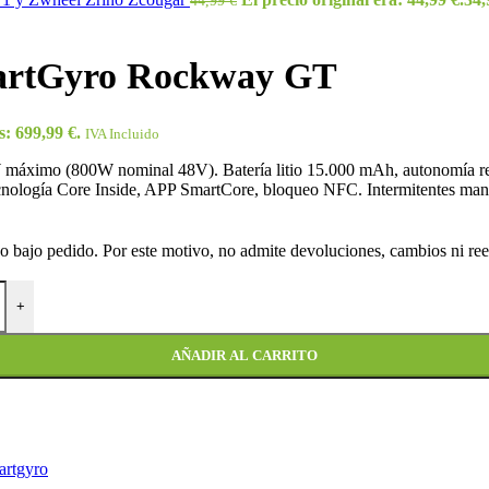
44,99
€
SmartGyro Rockway GT
s: 699,99 €.
IVA Incluido
máximo (800W nominal 48V). Batería litio 15.000 mAh, autonomía real
 Tecnología Core Inside, APP SmartCore, bloqueo NFC. Intermitentes man
 bajo pedido. Por este motivo, no admite devoluciones, cambios ni reem
+
AÑADIR AL CARRITO
artgyro