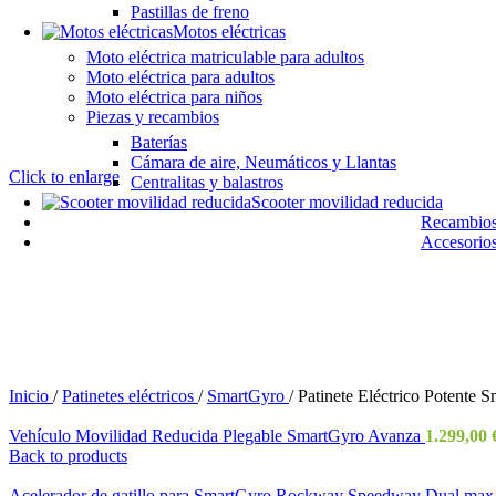
Pastillas de freno
Motos eléctricas
Moto eléctrica matriculable para adultos
Moto eléctrica para adultos
Moto eléctrica para niños
Piezas y recambios
Baterías
Cámara de aire, Neumáticos y Llantas
Click to enlarge
Centralitas y balastros
Scooter movilidad reducida
Recambios 
Accesorios
Inicio
/
Patinetes eléctricos
/
SmartGyro
/
Patinete Eléctrico Potent
Vehículo Movilidad Reducida Plegable SmartGyro Avanza
1.299,00
Back to products
Acelerador de gatillo para SmartGyro Rockway Speedway Dual max