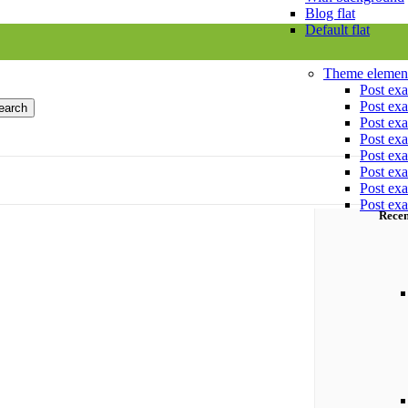
Blog flat
Default flat
Theme elemen
Post ex
Post ex
earch
Post ex
Post ex
Post ex
Post ex
Post ex
Post ex
Recen