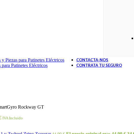
y Piezas para Patinetes Eléctricos
CONTACTA-NOS
 para Patinetes Eléctricos
CONTRATA TU SEGURO
e SmartGyro Rockway GT
€
IVA Incluido
 1 y Zwheel Zrino Zcougar
El precio original era: 44,99 €.
34