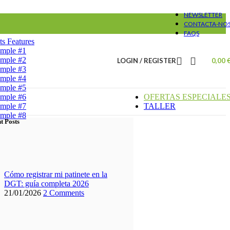
NEWSLETTER
CONTACTA-NO
FAQS
ts
Features
ample #1
ample #2
LOGIN / REGISTER
0,00
ample #3
ample #4
ample #5
ample #6
OFERTAS ESPECIALE
ample #7
TALLER
ample #8
t Posts
Cómo registrar mi patinete en la
DGT: guía completa 2026
21/01/2026
2 Comments