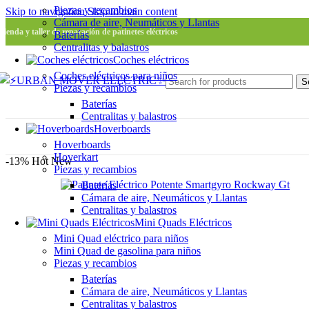
Piezas y recambios
Skip to navigation
Skip to main content
Cámara de aire, Neumáticos y Llantas
Tienda y taller de reparación de patinetes eléctricos
Baterías
Centralitas y balastros
Coches eléctricos
Coches eléctricos para niños
S
Piezas y recambios
Baterías
Centralitas y balastros
Hoverboards
Hoverboards
Hoverkart
-13%
Hot
New
Piezas y recambios
Baterías
Cámara de aire, Neumáticos y Llantas
Centralitas y balastros
Mini Quads Eléctricos
Mini Quad eléctrico para niños
Mini Quad de gasolina para niños
Piezas y recambios
Baterías
Cámara de aire, Neumáticos y Llantas
Centralitas y balastros