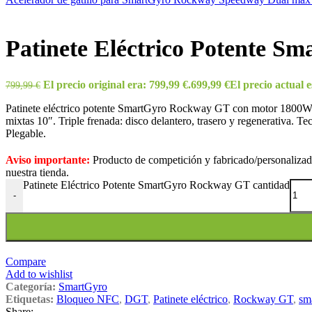
Patinete Eléctrico Potente 
El precio original era: 799,99 €.
699,99
€
El precio actual e
799,99
€
Patinete eléctrico potente SmartGyro Rockway GT con motor 1800W 
mixtas 10″. Triple frenada: disco delantero, trasero y regenerativa.
Plegable.
Aviso importante:
Producto de competición y fabricado/personalizado
nuestra tienda.
Patinete Eléctrico Potente SmartGyro Rockway GT cantidad
-
Compare
Add to wishlist
Categoría:
SmartGyro
Etiquetas:
Bloqueo NFC
,
DGT
,
Patinete eléctrico
,
Rockway GT
,
sm
Share: